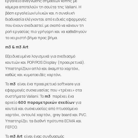
εργαλείο ανάγνωσης σημαδιών κοπής με
κάμερα αποτελούν τη σουίτα της Valiani. Η
βάση εργαλείων/υλικών και η συνολική
διαδικασία ελέγχονται από ειδικές εφαρμογές
που έχουν σχεδιαστεί με σκοπό να κάνουν τη
ροή εργασίας πιο γρήγορη και να καθοδηγούν
το χειριστή βήμα προς βήμα.
m3 & m3 Art
Εξειδικευμένα λογισμικά για σχεδιασμό
κουτιών και POP/POS Display (προαιρετικά).
Υποστηρίζουν απλό και άκαμπτο χαρτόνι,
καθώς και κυματοειδές χαρτόνι.
Το
m3
είναι ένα προαιρετικό software για
εφαρμογές συσκευασίας που «τρέχει» στα
συστήματα Valiani. Το
m3
παρέχει ένα
αρχείο
600 παραμετρικών σχεδίων
για
κουτιά και συσκευασίες από πτυσσόμενο
χαρτόνι, οντουλέ χαρτόνι, grey board και PVC.
Υποστηρίζει τα διεθνή πρότυπα ECMA και
FEFCO.
Το
m3 Art
είναι ένας συνδυασμός