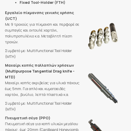
Fixed Tool-Holder (FTH)
Εργαλείο πίκμανσης γενικής χρήσης
(UCT)
Με 9 τροχούς για πίκμανση και περφορέ σε
συμπαγές και οντουλέ χαρτόνι,
πολυπροπυλένιο κ.α. Μεταβλητή πίεση
τροχών.
Συμβατό με: Multifunctional Tool Holder
(MTH)
Μαχαίρι κοπής πολλαπλών χρήσεων
(Multipurpose Tangential Drag knife -
MTD)
Μαχαίρι κοπής ακριβείας για υλικά πάχους
έως 5mm. Για απλό και κυματοειδές
χαρτόνι, βινύλιο, λεπτά πλαστικά κ.α.
Συμβατό με: Multifunctional Tool Holder
(MTH)
Πνευματική σέγα (PPO)
Πνευματική σέγα για κοπή υλικών μεγάλου
πάχους, έως 20mm (Cardboard Honeycomb,