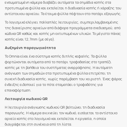
ενσωματωμένη κάμερα διαβάζει αυτόματα τα σημάδια κοπής στα
προτυπωμένα φύλλα και εκτελείται η διαδικασία κοπής ή χάραξης του
αντίστοιχου αρχείου. Τα έτοιμα φύλλα πέφτουν στο πατάρι εξαγωγής.
Το λογισμικό ελέγχει πολλαπλές λειτουργίες, συμπεριλαμβανομένης
της διαχείρισης αρχείων από διάφορα προγράμματα σχεδιασμού, από
κώδικα QR καθώς και κοπής μη εκτυπωμένων υλικών. Το μέγιστο πάχος
κοπής είναι 12,7mm (με σέγα).
Αυξημένη παραγωγικότητα
Το Omnia είναι ένα σύστημα κοπής διπλής κεφαλής. Τα φύλλα
φορτώνονται αυτόματα από το πατάρι τροφοδοσίας στο τραπέζι
κοπής με τη βοήθεια του συστήματος αναρρόφησης. Η αυτόματη
ανάγνωση των σημαδιών στα προτυπωμένα φύλλα επιτρέπει τη
συνεχή διαδικασία κοπής, χωρίς παρέμβαση του χειριστή. Ένας φάρος
ένδειξης ειδοποιεί για το πότε σταματάει ο τροφοδότης για
επαναφόρτωση.
Λειτουργία κωδικού QR
Η λειτουργία ανάγνωσης κωδικού QR βελτιώνει τη διαδικασία
παραγωγής. Η κάμερα ανιχνεύει τον κωδικό, εισάγεται το αντίστοιχο
αρχείο κοπής στο λογισμικό και εκτελείται η εργασία, η οποία
διαγράφεται στη συνέχεια από τη λίστα.