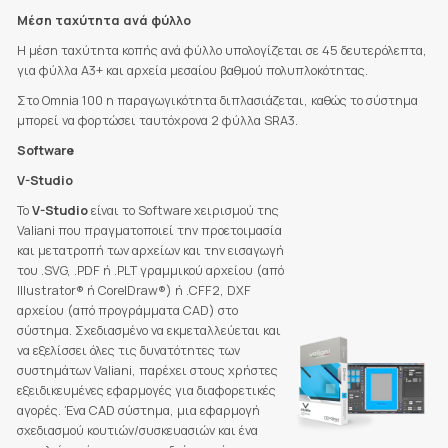
Μέση ταχύτητα ανά φύλλο
Η μέση ταχύτητα κοπής ανά φύλλο υπολογίζεται σε 45 δευτερόλεπτα,
για φύλλα Α3+ και αρχεία μεσαίου βαθμού πολυπλοκότητας.
Στο Omnia 100 η παραγωγικότητα διπλασιάζεται, καθώς το σύστημα
μπορεί να φορτώσει ταυτόχρονα 2 φύλλα SRA3.
Software
V-Studio
Το
V-Studio
είναι το Software χειρισμού της
Valiani που πραγματοποιεί την προετοιμασία
και μετατροπή των αρχείων και την εισαγωγή
του .SVG, .PDF ή .PLT γραμμικού αρχείου (από
Illustrator® ή CorelDraw®) ή .CFF2, DXF
αρχείου (από προγράμματα CAD) στο
σύστημα. Σχεδιασμένο να εκμεταλλεύεται και
να εξελίσσει όλες τις δυνατότητες των
συστημάτων Valiani, παρέχει στους χρήστες
εξειδικευμένες εφαρμογές για διαφορετικές
αγορές. Ένα CAD σύστημα, μια εφαρμογή
σχεδιασμού κουτιών/συσκευασιών και ένα