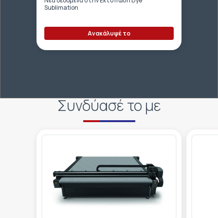
Νέα δεδομένα στην Εκτύπωση Dye
Sublimation
Ανακάλυψέ το
Συνδύασέ το με