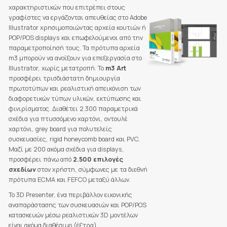
χαρακτηριστικών που επιτρέπει στους
γραφίστες να εργάζονται απευθείας στο Adobe
Illustrator χρησιμοποιώντας αρχεία κουτιών ή
POP/POS displays και επωφελούμενοι από την
παραμετροποίησή τους. Τα πρότυπα αρχεία
m3 μπορούν να ανοίξουν για επεξεργασία στο
Illustrator, χωρίς μετατροπή. Το
m3 Art
προσφέρει τρισδιάστατη δημιουργία
πρωτοτύπων και ρεαλιστική απεικόνιση των
διαφορετικών τύπων υλικών, εκτύπωσης και
φινιρίσματος. Διαθέτει 2.300 παραμετρικά
σχέδια για πτυσσόμενο χαρτόνι, οντουλέ
χαρτόνι, grey board για πολυτελείς
συσκευασίες, rigid honeycomb board και PVC.
Μαζί με 200 ακόμα σχέδια για displays,
προσφέρει πάνω από
2.500 επιλογές
σχεδίων
στον χρήστη, σύμφωνες με τα διεθνή
πρότυπα ECMA και FEFCO μεταξύ άλλων.
Το 3D Presenter, ένα περιβάλλον εικονικής
αναπαράστασης των συσκευασιών και POP/POS
κατασκευών μέσω ρεαλιστικών 3D μοντέλων
είναι ακόμα διαθέσιμο (έξτρα).