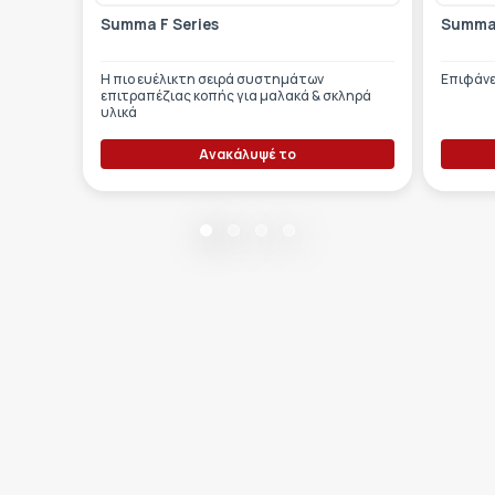
Summa F Series
Summa
Η πιο ευέλικτη σειρά συστημάτων
Επιφάνε
επιτραπέζιας κοπής για μαλακά & σκληρά
υλικά
Ανακάλυψέ το