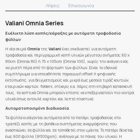
Λήψεις
Επικοινωνία
Valiani Omnia Series
Ευέλικτη λύση κοπής/χάραξης με αυτόματη τροφοδοσία
φύλλων
Η νέα σειρά
Omnia
της
Valiani
έχει σχεδιαστεί για αυτόματη
τροφοδοσία και περιγραμμική κοπή υλικών μέγιστου σχήματος 60 x
80cm (Omnia 80) ή 75 x 105cm (Omnia 100), χωρίς την ανάγκη ενός
χειριστή πέρα από τη φόρτωση των φύλλων. Είναι το ιδανικό
συμπλήρωμα για οποιαδήποτε παραγωγή offset ή ψηφιακής
εκτύπωσης, για δειγματισμούς και μικρά έως μεσαία τιράζ κουτιών,
εταιρικών καρτών, folders, στίκερς κ.α. Χάρις στη στιβαρή κατασκευή
τους, τα κοπτικά Omnia μπορούν επίσης να επεξεργαστούν πιο χοντρά
υλικά όπως οντουλέ χαρτόνι και λεπτό πλαστικό.
Αυτοματοποιημένη διαδικασία
Τα φύλλα εισάγονται αυτόματα από το πατάρι τροφοδοσίας στο
τραπέζι κοπής με τη βοήθεια συστήματος αναρρόφησης που
ανασηκώνει τα φύλλα και τα τοποθετεί στον ιμάντα. Το πατάρι δέχεται
έως 600 φύλλα (@300gsm), ανάλογα με το πάχος του υλικού. Η