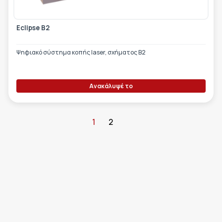
Eclipse B2
Ψηφιακό σύστημα κοπής laser, σχήματος Β2
Ανακάλυψέ το
1
2