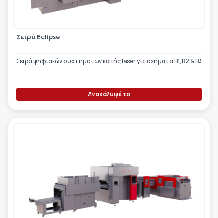
Σειρά Eclipse
Σειρά ψηφιακών συστημάτων κοπής laser για σχήματα Β1, Β2 & Β3
Ανακάλυψέ το