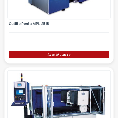
ΕΤΙΚΈΤΑ - ΕΎΚΑΜΠΤΗ ΣΥΣΚΕΥΑΣΊΑ
ΕΡΓΑΛΕΊΑ - ΑΞΕΣΟΥΆΡ
ΤΕΧΝΙΚΆ ΣΧΈΔΙΑ
ΒΟΗΘΗΤΙΚΌΣ ΕΞΟΠΛΙΣΜΌΣ
Cutlite Penta MPL 2515
ΚΑΤΑ ΠΑΡΑΓΓΕΛΊΑ
ΜΕΤΑΧΕΙΡΙΣΜΈΝΑ
Ανακάλυψέ το