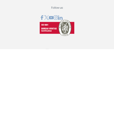
Follow us
GRAPHCOM ΛΥΣΕΙΣ ΨΗΦΙΑΚΩΝ ΕΚΤΥΠΩΣΕΩΝ ΕΠΕ
Όθωνος 41, 173 43 Άγιος Δημήτριος Αττική
210 98 23 800
info@graphcom.gr