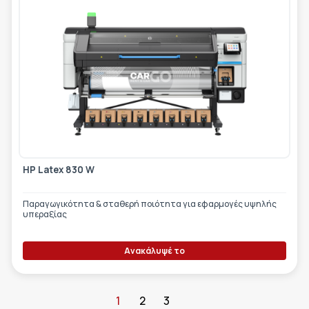
HP Latex 830 W
Παραγωγικότητα & σταθερή ποιότητα για εφαρμογές υψηλής
υπεραξίας
Ανακάλυψέ το
1
2
3