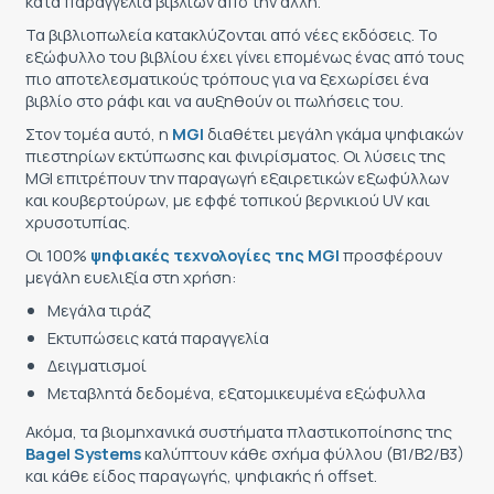
κατά παραγγελία βιβλίων από την άλλη.
ΕΤΙΚΈΤΑ - ΕΎΚΑΜΠΤΗ ΣΥΣΚΕΥΑΣΊΑ
ΕΡΓΑΛΕΊΑ - ΑΞΕΣΟΥΆΡ
Τα βιβλιοπωλεία κατακλύζονται από νέες εκδόσεις. Το
εξώφυλλο του βιβλίου έχει γίνει επομένως ένας από τους
ΤΕΧΝΙΚΆ ΣΧΈΔΙΑ
πιο αποτελεσματικούς τρόπους για να ξεχωρίσει ένα
ΒΟΗΘΗΤΙΚΌΣ ΕΞΟΠΛΙΣΜΌΣ
βιβλίο στο ράφι και να αυξηθούν οι πωλήσεις του.
ΚΑΤΑ ΠΑΡΑΓΓΕΛΊΑ
Στον τομέα αυτό, η
MGI
διαθέτει μεγάλη γκάμα ψηφιακών
πιεστηρίων εκτύπωσης και φινιρίσματος. Οι λύσεις της
ΜΕΤΑΧΕΙΡΙΣΜΈΝΑ
MGI επιτρέπουν την παραγωγή εξαιρετικών εξωφύλλων
και κουβερτούρων, με εφφέ τοπικού βερνικιού UV και
χρυσοτυπίας.
Οι 100%
ψηφιακές τεχνολογίες της MGI
προσφέρουν
μεγάλη ευελιξία στη χρήση:
Μεγάλα τιράζ
Εκτυπώσεις κατά παραγγελία
Δειγματισμοί
Μεταβλητά δεδομένα, εξατομικευμένα εξώφυλλα
Ακόμα, τα βιομηχανικά συστήματα πλαστικοποίησης της
Bagel Systems
καλύπτουν κάθε σχήμα φύλλου (Β1/Β2/Β3)
και κάθε είδος παραγωγής, ψηφιακής ή offset.