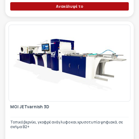
Ανακάλυψέ το
MGI JETvarnish 3D
Τοπικό βερνίκι, γκοφρέ ανάγλυφο και χρυσοτυπία ψηφιακά, σε
σχήμα Β2+