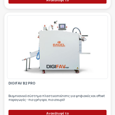
Ανακάλυψέ το
DIGIFAV B2 PRO
Βιομηχανικό σύστημα πλαστικοποίησης για ψηφιακές και offset
παραγωγές - πιο γρήγορο, πιο ισχυρό!
Ανακάλυψέ το