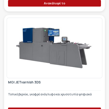
Ανακάλυψέ το
MGI JETvarnish 3DS
Τοπικό βερνίκι, γκοφρέ ανάγλυφο και χρυσοτυπία ψηφιακά