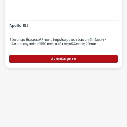
ΕΤΙΚΈΤΑ - ΕΎΚΑΜΠΤΗ ΣΥΣΚΕΥΑΣΊΑ
ΕΡΓΑΛΕΊΑ - ΑΞΕΣΟΥΆΡ
ΤΕΧΝΙΚΆ ΣΧΈΔΙΑ
ΒΟΗΘΗΤΙΚΌΣ ΕΞΟΠΛΙΣΜΌΣ
Apollo 155
ΚΑΤΑ ΠΑΡΑΓΓΕΛΊΑ
Σύστημα θερμοκόλλησης impulse με αυτόματη δίπλωση -
ΜΕΤΑΧΕΙΡΙΣΜΈΝΑ
πλάτος εργασίας 1550 mm, πλάτος κόλλησης 20mm
Ανακάλυψέ το