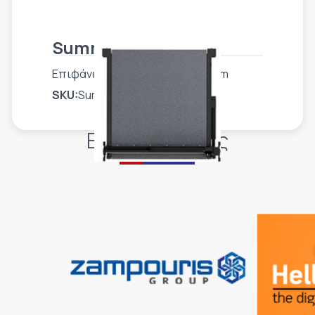
Summa F3232
Επιφάνεια εργασίας 327 x 320 cm
SKU:
Summa F3232
Εγκαταστάσεις