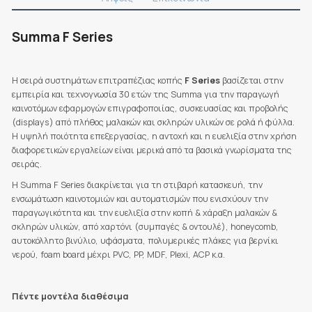
Summa F Series
Η σειρά συστημάτων επιτραπέζιας κοπής
F Series
βασίζεται στην
εμπειρία και τεχνογνωσία 30 ετών της Summa για την παραγωγή
καινοτόμων εφαρμογών επιγραφοποιίας, συσκευασίας και προβολής
(displays) από πλήθος μαλακών και σκληρών υλικών σε ρολά ή φύλλα.
Η υψηλή ποιότητα επεξεργασίας, η αντοχή και η ευελιξία στην χρήση
διαφορετικών εργαλείων είναι μερικά από τα βασικά γνωρίσματα της
σειράς.
Η Summa F Series διακρίνεται για τη στιβαρή κατασκευή, την
ενσωμάτωση καινοτομιών και αυτοματισμών που ενισχύουν την
παραγωγικότητα και την ευελιξία στην κοπή & χάραξη μαλακών &
σκληρών υλικών, από χαρτόνι (συμπαγές & οντουλέ), honeycomb,
αυτοκόλλητο βινύλιο, υφάσματα, πολυμερικές πλάκες για βερνίκι
νερού, foam board μέχρι PVC, PP, MDF, Plexi, ACP κ.α.
Πέντε μοντέλα διαθέσιμα