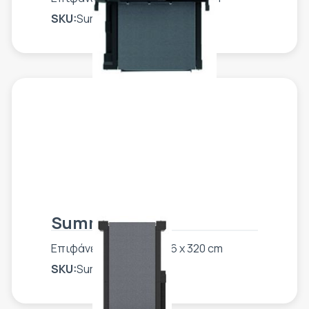
SKU:
Summa F1612
Summa F1432
Επιφάνεια εργασίας 136 x 320 cm
SKU:
Summa F1432