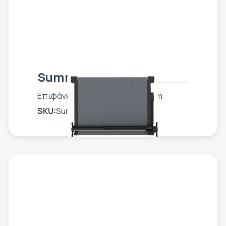
Summa F3220
Επιφάνεια εργασίας 327 x 210 cm
SKU:
Summa F3220