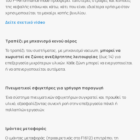
του F-Performance mode προσφέρει ταχύτερες στροφές και κινήσεις
της κεφαλής επάνω και κάτω, κάτι που είναι ιδιαίτερα χρήσιμο όταν
χρησιμοποιείται το μαχαίρι κοπής βινυλίου.
Δείτε σχετικό video
Τραπέζι με μηχανισμό κενού αέρος
Το τραπέζι του συστήματος, με μηχανισμό vacuum,
μπορεί να
χωριστεί σε ζώνες ανεξάρτητης λειτουργίας
(έως 14) για
επεξεργασία μικρότερων υλικών. Κάθε ζώνη μπορεί να ενεργοποιείται
ή να απενεργοποιείται αυτόματα.
Πνευματικοί σφιγκτήρες για γρήγορη παραγωγή
Ένα σύστημα πνευματικών σφιγκτήρων συγκρατεί και προωθεί το
υλικό, εξασφαλίζοντας συνεχή ροή στην επεξεργασία πάνελ ή
πολλαπλών εργασιών.
Ιμάντας μεταφοράς
Ο ιμάντας μεταφοράς (προαιρετικός στο F1612) επιτρέπει τη