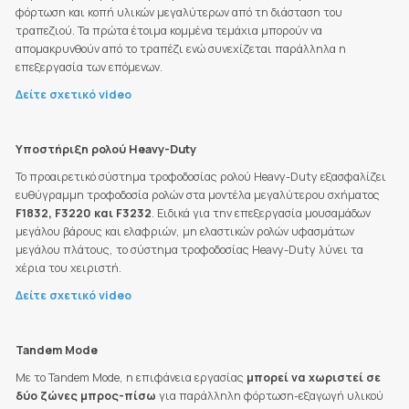
φόρτωση και κοπή υλικών μεγαλύτερων από τη διάσταση του
τραπεζιού. Τα πρώτα έτοιμα κομμένα τεμάχια μπορούν να
απομακρυνθούν από το τραπέζι ενώ συνεχίζεται παράλληλα η
επεξεργασία των επόμενων.
Δείτε σχετικό video
Υποστήριξη ρολού Heavy-Duty
Το προαιρετικό σύστημα τροφοδοσίας ρολού Heavy-Duty εξασφαλίζει
ευθύγραμμη τροφοδοσία ρολών στα μοντέλα μεγαλύτερου σχήματος
F1832, F3220 και F3232
. Ειδικά για την επεξεργασία μουσαμάδων
μεγάλου βάρους και ελαφριών, μη ελαστικών ρολών υφασμάτων
μεγάλου πλάτους, το σύστημα τροφοδοσίας Heavy-Duty λύνει τα
χέρια του χειριστή.
Δείτε σχετικό video
Tandem Mode
Με το Tandem Mode, η επιφάνεια εργασίας
μπορεί να χωριστεί σε
δύο ζώνες μπρος-πίσω
για παράλληλη φόρτωση-εξαγωγή υλικού