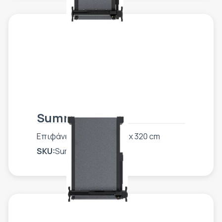
Summa F1832
Επιφάνεια εργασίας 184 x 320 cm
SKU:
Summa F1832