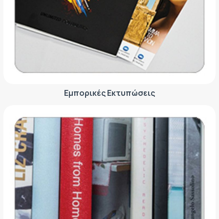
ΕΤΙΚΈΤΑ - ΕΎΚΑΜΠΤΗ ΣΥΣΚΕΥΑΣΊΑ
ΕΡΓΑΛΕΊΑ - ΑΞΕΣΟΥΆΡ
ΤΕΧΝΙΚΆ ΣΧΈΔΙΑ
ΒΟΗΘΗΤΙΚΌΣ ΕΞΟΠΛΙΣΜΌΣ
ΚΑΤΑ ΠΑΡΑΓΓΕΛΊΑ
ΜΕΤΑΧΕΙΡΙΣΜΈΝΑ
Εμπορικές Εκτυπώσεις