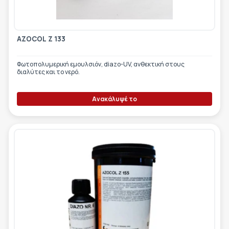
AZOCOL Z 133
Φωτοπολυμερική εμουλσιόν, diazo-UV, ανθεκτική στους
διαλύτες και το νερό.
Ανακάλυψέ το