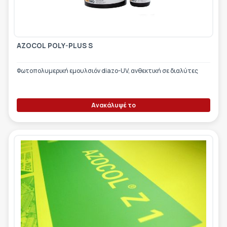
ΕΤΙΚΈΤΑ - ΕΎΚΑΜΠΤΗ ΣΥΣΚΕΥΑΣΊΑ
ΕΡΓΑΛΕΊΑ - ΑΞΕΣΟΥΆΡ
ΤΕΧΝΙΚΆ ΣΧΈΔΙΑ
ΒΟΗΘΗΤΙΚΌΣ ΕΞΟΠΛΙΣΜΌΣ
AZOCOL POLY-PLUS S
ΚΑΤΑ ΠΑΡΑΓΓΕΛΊΑ
Φωτοπολυμερική εμουλσιόν diazo-UV, ανθεκτική σε διαλύτες
ΜΕΤΑΧΕΙΡΙΣΜΈΝΑ
Ανακάλυψέ το