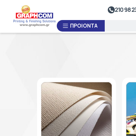
ΒΟΗΘΗΤΙΚΌΣ ΕΞΟΠΛΙΣΜΌΣ
210 98 2
UV Doming
Καλάνδρες Θερμομεταφοράς
ΠΡΟΙΌΝΤΑ
Συστήματα Ανατύλιξης
Συστήματα Θερμοκόλλησης
Συστήματα Διαμόρφωσης
Θερμοπλαστικών Υλικών
ΚΑΤΑ ΠΑΡΑΓΓΕΛΊΑ
Πλαστικοποιητές
ΜΕΤΑΧΕΙΡΙΣΜΈΝΑ