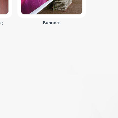
ης
Banners