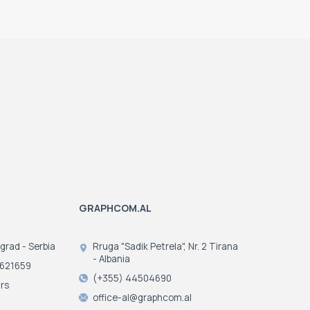
GRAPHCOM.AL
ograd - Serbia
Rruga "Sadik Petrela", Nr. 2 Tirana
- Albania
3621659
(+355) 44504690
rs
office-al@graphcom.al