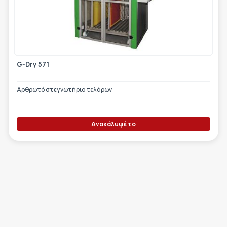
G-Dry 571
Αρθρωτό στεγνωτήριο τελάρων
Ανακάλυψέ το