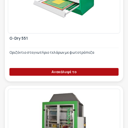
G-Dry 551
Οριζόντιο στεγνωτήριο τελάρων με φωτοτράπεζα
Ανακάλυψέ το