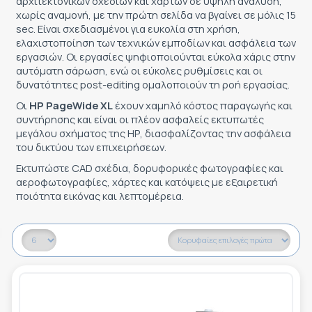
αρχιτεκτονικών σχεδίων και χαρτών σε υψηλή ανάλυση,
ΕΤΙΚΈΤΑ - ΕΎΚΑΜΠΤΗ ΣΥΣΚΕΥΑΣΊΑ
χωρίς αναμονή, με την πρώτη σελίδα να βγαίνει σε μόλις 15
ΕΡΓΑΛΕΊΑ - ΑΞΕΣΟΥΆΡ
sec. Είναι σχεδιασμένοι για ευκολία στη χρήση,
ΤΕΧΝΙΚΆ ΣΧΈΔΙΑ
ελαχιστοποίηση των τεχνικών εμποδίων και ασφάλεια των
ΒΟΗΘΗΤΙΚΌΣ ΕΞΟΠΛΙΣΜΌΣ
εργασιών. Οι εργασίες ψηφιοποιούνται εύκολα χάρις στην
αυτόματη σάρωση, ενώ οι εύκολες ρυθμίσεις και οι
ΚΑΤΑ ΠΑΡΑΓΓΕΛΊΑ
δυνατότητες post-editing ομαλοποιούν τη ροή εργασίας.
Οι
HP PageWide XL
έχουν χαμηλό κόστος παραγωγής και
ΜΕΤΑΧΕΙΡΙΣΜΈΝΑ
συντήρησης και είναι οι πλέον ασφαλείς εκτυπωτές
μεγάλου σχήματος της ΗΡ, διασφαλίζοντας την ασφάλεια
του δικτύου των επιχειρήσεων.
Εκτυπώστε CAD σχέδια, δορυφορικές φωτογραφίες και
αεροφωτογραφίες, χάρτες και κατόψεις με εξαιρετική
ποιότητα εικόνας και λεπτομέρεια.