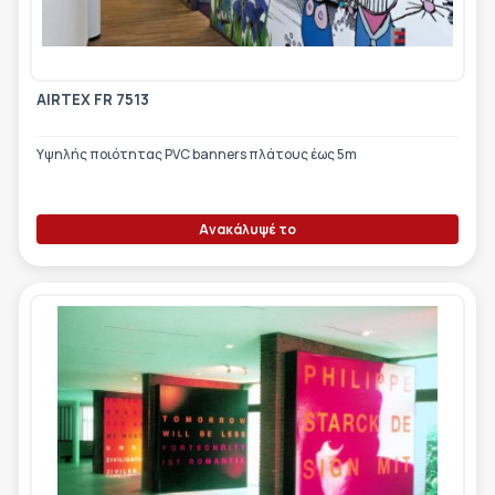
ΕΤΙΚΈΤΑ - ΕΎΚΑΜΠΤΗ ΣΥΣΚΕΥΑΣΊΑ
ΕΡΓΑΛΕΊΑ - ΑΞΕΣΟΥΆΡ
ΤΕΧΝΙΚΆ ΣΧΈΔΙΑ
ΒΟΗΘΗΤΙΚΌΣ ΕΞΟΠΛΙΣΜΌΣ
AIRTEX FR 7513
ΚΑΤΑ ΠΑΡΑΓΓΕΛΊΑ
Υψηλής ποιότητας PVC banners πλάτους έως 5m
ΜΕΤΑΧΕΙΡΙΣΜΈΝΑ
Ανακάλυψέ το