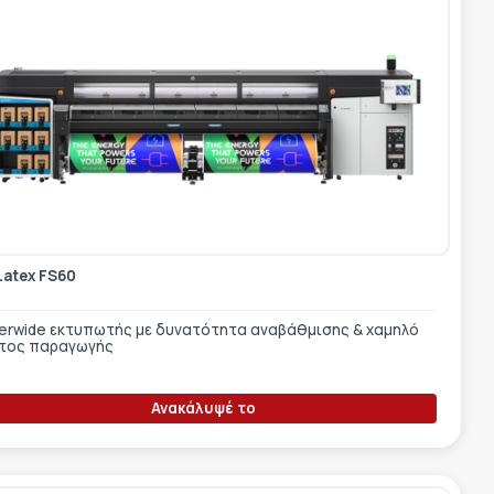
Latex FS60
erwide εκτυπωτής με δυνατότητα αναβάθμισης & χαμηλό
τος παραγωγής
Ανακάλυψέ το