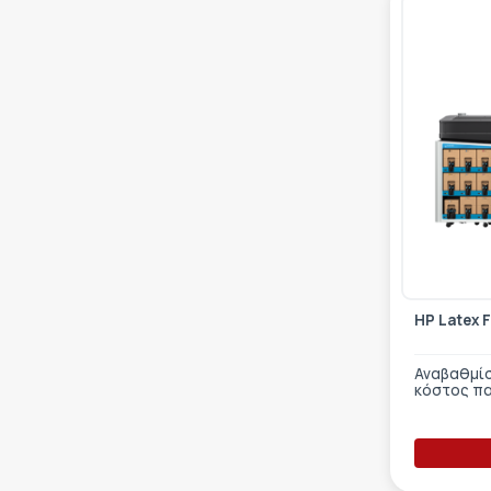
HP Latex 
Αναβαθμίσ
κόστος π