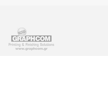
GRAPHCOM ΛΥΣΕΙΣ ΨΗΦΙΑΚΩΝ
GRAPHCOM.RS
ΕΚΤΥΠΩΣΕΩΝ ΕΠΕ
Όθωνος 41, 173 43 Άγιος
Savska 19, ulaz II Be
Δημήτριος Αττική
(+381) 11-3617977, 
210 98 23 800
office-rs@graphcom.
info@graphcom.gr