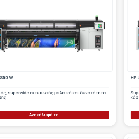
FS50 W
HP 
ός, superwide εκτυπωτής με λευκό και δυνατότητα
Sup
σης
κόσ
Ανακάλυψέ το