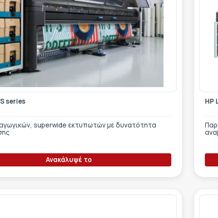
S series
HP 
αγωγικών, superwide εκτυπωτών με δυνατότητα
Παρ
σης
ανα
Ανακάλυψέ το