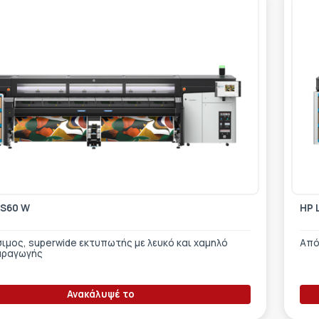
FS60 W
HP 
ιμος, superwide εκτυπωτής με λευκό και χαμηλό
Από
αραγωγής
Ανακάλυψέ το