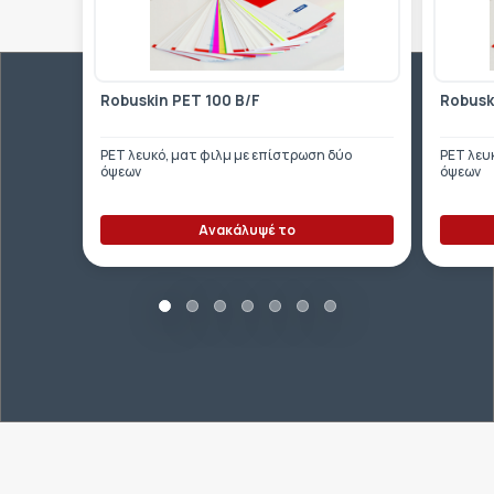
Robuskin PET 100 B/F
Robusk
PET λευκό, ματ φιλμ με επίστρωση δύο
PET λευ
όψεων
όψεων
Ανακάλυψέ το