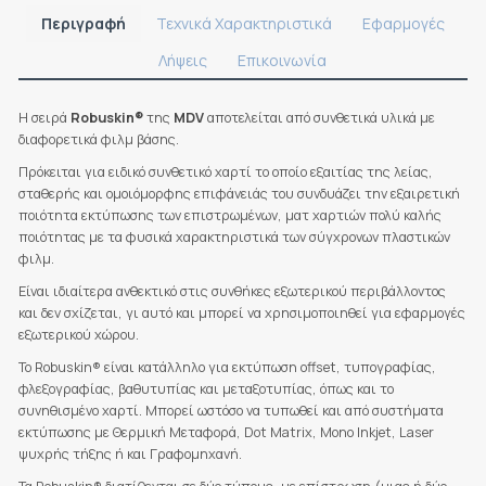
Περιγραφή
Τεχνικά Χαρακτηριστικά
Εφαρμογές
Λήψεις
Επικοινωνία
Η σειρά
Robuskin®
της
MDV
αποτελείται από συνθετικά υλικά με
διαφορετικά φιλμ βάσης.
Πρόκειται για ειδικό συνθετικό χαρτί το οποίο εξαιτίας της λείας,
σταθερής και ομοιόμορφης επιφάνειάς του συνδυάζει την εξαιρετική
ποιότητα εκτύπωσης των επιστρωμένων, ματ χαρτιών πολύ καλής
ποιότητας με τα φυσικά χαρακτηριστικά των σύγχρονων πλαστικών
φιλμ.
Είναι ιδιαίτερα ανθεκτικό στις συνθήκες εξωτερικού περιβάλλοντος
και δεν σχίζεται, γι αυτό και μπορεί να χρησιμοποιηθεί για εφαρμογές
εξωτερικού χώρου.
Το Robuskin® είναι κατάλληλο για εκτύπωση offset, τυπογραφίας,
φλεξογραφίας, βαθυτυπίας και μεταξοτυπίας, όπως και το
συνηθισμένο χαρτί. Μπορεί ωστόσο να τυπωθεί και από συστήματα
εκτύπωσης με Θερμική Μεταφορά, Dot Matrix, Mono Inkjet, Laser
ψυχρής τήξης ή και Γραφομηχανή.