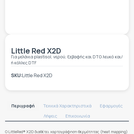
ΕΤΙΚΈΤΑ - ΕΎΚΑΜΠΤΗ ΣΥΣΚΕΥΑΣΊΑ
ΕΡΓΑΛΕΊΑ - ΑΞΕΣΟΥΆΡ
ΤΕΧΝΙΚΆ ΣΧΈΔΙΑ
ΒΟΗΘΗΤΙΚΌΣ ΕΞΟΠΛΙΣΜΌΣ
ΚΑΤΑ ΠΑΡΑΓΓΕΛΊΑ
ΜΕΤΑΧΕΙΡΙΣΜΈΝΑ
Little Red X2D
Για μελάνια plastisol, νερού, ξεβαφής και DTG λευκό και/
ή κόλλες DTF
SKU:
Little Red X2D
Περιγραφή
Τεχνικά Χαρακτηριστικά
Εφαρμογές
Λήψεις
Επικοινωνία
Ο LittleRed® X2D διαθέτει χαρτογράφηση θερμότητας (heat mapping)