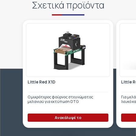
Σχετικά προϊόντα
Little Red X1D
Little 
Ο μικρότερος φούρνος στεγνώματος
Για μελά
μελανιού για εκτύπωση DTG
λευκό κ
Ανακάλυψέ το