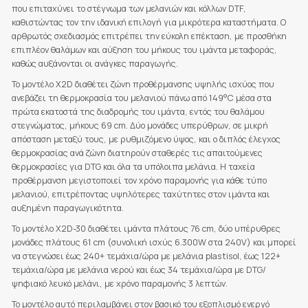
που επιταχύνει το στέγνωμα των μελανιών και κόλλων DTF,
καθιστώντας τον την ιδανική επιλογή για μικρότερα καταστήματα. Ο
αρθρωτός σχεδιασμός επιτρέπει την εύκολη επέκταση, με προσθήκη
επιπλέον θαλάμων και αύξηση του μήκους του ιμάντα μεταφοράς,
καθώς αυξάνονται οι ανάγκες παραγωγής.
Το μοντέλο X2D διαθέτει ζώνη προθέρμανσης υψηλής ισχύος που
ανεβάζει τη θερμοκρασία του μελανιού πάνω από 149°C μέσα στα
πρώτα εκατοστά της διαδρομής του ιμάντα, εντός του θαλάμου
στεγνώματος, μήκους 69 cm. Δύο μονάδες υπερύθρων, σε μικρή
απόσταση μεταξύ τους, με ρυθμιζόμενο ύψος, και ο διπλός έλεγχος
θερμοκρασίας ανά ζώνη διατηρούν σταθερές τις απαιτούμενες
θερμοκρασίες για DTG και όλα τα υπόλοιπα μελάνια. Η ταχεία
προθέρμανση μεγιστοποιεί τον χρόνο παραμονής για κάθε τύπο
μελανιού, επιτρέποντας υψηλότερες ταχύτητες στον ιμάντα και
αυξημένη παραγωγικότητα.
Το μοντέλο X2D-30 διαθέτει ιμάντα πλάτους 76 cm, δύο υπέρυθρες
μονάδες πλάτους 61 cm (συνολική ισχύς 6.300W στα 240V) και μπορεί
να στεγνώσει έως 240+ τεμάχια/ώρα με μελάνια plastisol, έως 122+
τεμάχια/ώρα με μελάνια νερού και έως 34 τεμάχια/ώρα με DTG/
ψηφιακό λευκό μελάνι, με χρόνο παραμονής 3 λεπτών.
Το μοντέλο αυτό περιλαμβάνει στον βασικό του εξοπλισμό ενεργό