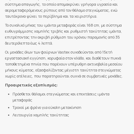
σύστημα απαγωγής, το οποίο απομακρύνει γρήγορα υγρασία και
αερομεταφερόμενους ρύπους από τον θάλαμο στεγνώματος, ενώ
ταυτόχρονα ψύχει το περίβλημα και τα χειριστήρια.
Το συνολικό μήκος του ιμάντα μεταφοράς είναι 168 cm, με σύστημα
ευθυγράμμισης χαμηλής τριβής και ρυθμιστή ταχύτητας ιμάντα,
επιτρέποντας την ακριβή ρύθμιση του χρόνου παραμονής από 35
δευτερόλεπτα έως 4 λεπτά.
Οι μονάδες όλων των φούρνων Vastex συνοδεύονται από 15ετή
εργοστασιακή εγγύηση, κορυφαία στον κλάδο, και διαθέτουν πυκνά
τοποθετημένα πηνία που παρέχουν υπέρυθρη ακτινοβολία μεσαίου
μήκους κύματος, εξασφαλίζοντας μέγιστη ταχύτητα στεγνώματος
χωρίς ατέλειες, που παρατηρούνται συχνά σε συμβατικές μονάδες.
Προαιρετικός εξοπλισμός:
Πρόσθετοι θάλαμοι στεγνώματος και επεκτάσεις ιμάντα
μεταφοράς
Τροχοί με φρένο για εύκολη μετακίνηση
Λειτουργία χαμηλής ταχύτητας