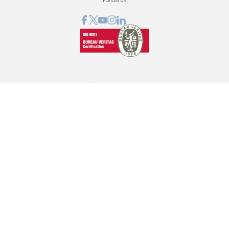
GRAPHCOM ΛΥΣΕΙΣ ΨΗΦΙΑΚΩΝ ΕΚΤΥΠΩΣΕΩΝ ΕΠΕ
Όθωνος 41, 173 43 Άγιος Δημήτριος Αττική
210 98 23 800
info@graphcom.gr
GRAPHCOM.RS