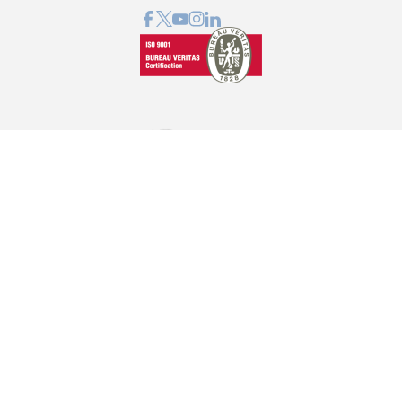
GRAPHCOM ΛΥΣΕΙΣ ΨΗΦΙΑΚΩΝ ΕΚΤΥΠΩΣΕΩΝ ΕΠΕ
Όθωνος 41, 173 43 Άγιος Δημήτριος Αττική
210 98 23 800
info@graphcom.gr
GRAPHCOM.RS