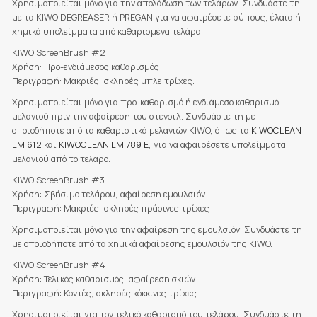
Χρησιμοποιείται μόνο για την απολάδωση των τελάρων. Συνδυάστε τη
με τα KIWO DEGREASER ή PREGAN για να αφαιρέσετε ρύπους, έλαια ή
χημικά υπολείμματα από καθαρισμένα τελάρα.
KIWO ScreenBrush #2
Χρήση: Προ-ενδιάμεσος καθαρισμός
Περιγραφή: Μακριές, σκληρές μπλε τρίχες.
Χρησιμοποιείται μόνο για προ-καθαρισμό ή ενδιάμεσο καθαρισμό
μελανιού πριν την αφαίρεση του στενσιλ. Συνδυάστε τη με
οποιοδήποτε από τα καθαριστικά μελανιών KIWO, όπως τα
KIWOCLEAN
LM 612
και
KIWOCLEAN LM 789 E
, για να αφαιρέσετε υπολείμματα
μελανιού από το τελάρο.
KIWO ScreenBrush #3
Χρήση: Σβήσιμο τελάρου, αφαίρεση εμουλσιόν
Περιγραφή: Μακριές, σκληρές πράσινες τρίχες
Χρησιμοποιείται μόνο για την αφαίρεση της εμουλσιόν. Συνδυάστε τη
με οποιοδήποτε από τα χημικά αφαίρεσης εμουλσιόν της KIWO.
KIWO ScreenBrush #4
Χρήση: Τελικός καθαρισμός, αφαίρεση σκιών
Περιγραφή: Κοντές, σκληρές κόκκινες τρίχες
Χρησιμοποιείται για τον τελικό καθαρισμό του τελάρου. Συνδυάστε τη