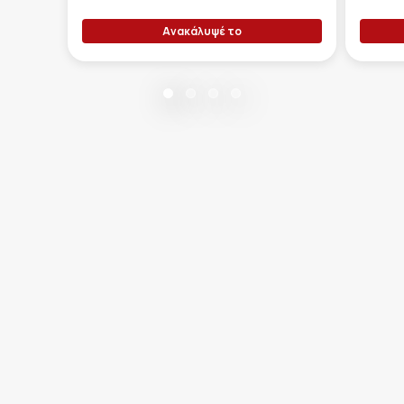
Ανακάλυψέ το