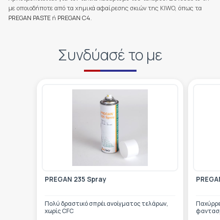
με οποιοδήποτε από τα χημικά αφαίρεσης σκιών της KIWO, όπως τα
PREGAN PASTE
ή
PREGAN C4
.
Συνδύασέ το με
PREGAN 235 Spray
PREGA
Πολύ δραστικό σπρέι ανοίγματος τελάρων,
Παχύρρε
χωρίς CFC
φαντασμ