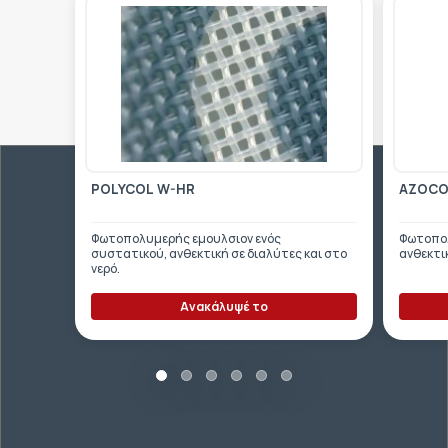
POLYCOL W-HR
AZOCOL
Φωτοπολυμερής εμουλσιον ενός
Φωτοπολ
συστατικού, ανθεκτική σε διαλύτες και στο
ανθεκτικ
νερό.
Ανακάλυψέ το