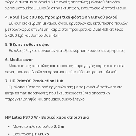
τώρα διαθέσιμο σε δοχεία 6 Lt χωρίς σπατάλες μελανιού όταν δεν
χρησιμοποιείται. Ευκολία στην εκτύπωση, εντυπωσιακό αποτέλεσμα.
4. Ρολά έως 300 kg, προαιρετική φόρτωση διπλού ρολού
Εύκολη διαχείριση μεγάλου όγκου εργασιών και εκτύπωσης πολλών
μέτρων χωρίς επίβλεψη, χάρις στα προαιρετικά Dual Roll Kit (έως
2x200 kg) και Jumbo Dual Roll.
5. Έξυπνη οθόνη αφής
Εύκολος έλεγχος εργασιών για εξοικονόμηση χρόνου και χρήματος.
6. Media saver
Μειώστε τις σπατάλες και το κόστος παραγωγής χάρις στο media
saver, που σας βοηθά να χρησιμοποιείτε κάθε μέτρο του υλικού.
7. HP PrintOS Production Hub
Ομαλοποιείστε τη ροή εργασιών σας με το μοναδικό software για
large format παραγωγές που έχει σχεδιαστεί για αποδοτική
παραγγελιοληψία και απομακρυσμένο έλεγχο.
HP Latex FS70 W - Βασικά χαρακτηριστικά
Μέγιστο πλάτος ρολού
3.2 m
Εκτύπωση
με λευκό