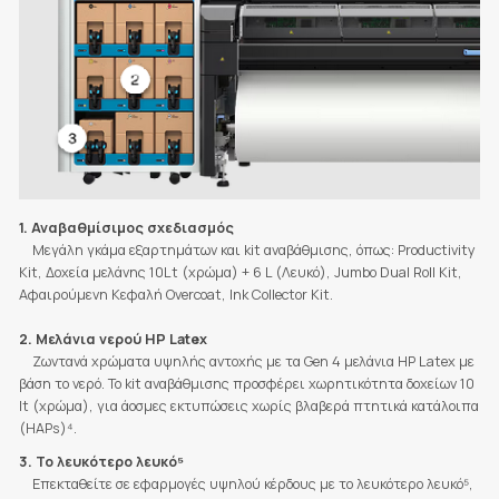
1. Αναβαθμίσιμος σχεδιασμός
Μεγάλη γκάμα εξαρτημάτων και kit αναβάθμισης, όπως: Productivity
Kit, Δοχεία μελάνης 10Lt (χρώμα) + 6 L (Λευκό), Jumbo Dual Roll Kit,
Αφαιρούμενη Κεφαλή Overcoat, Ink Collector Kit.
2. Μελάνια νερού HP Latex
Ζωντανά χρώματα υψηλής αντοχής με τα Gen 4 μελάνια HP Latex με
βάση το νερό. Το kit αναβάθμισης προσφέρει χωρητικότητα δοχείων 10
lt (χρώμα), για άοσμες εκτυπώσεις χωρίς βλαβερά πτητικά κατάλοιπα
(HAPs)⁴.
3. Το λευκότερο λευκό⁵
Επεκταθείτε σε εφαρμογές υψηλού κέρδους με το λευκότερο λευκό⁵,