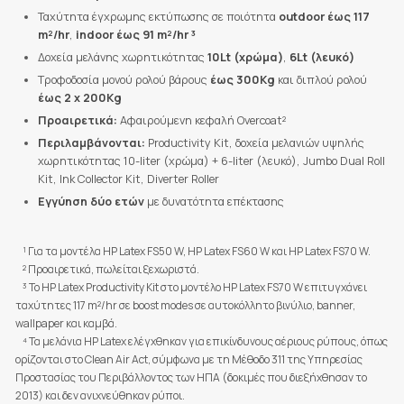
Ταχύτητα έγχρωμης εκτύπωσης σε ποιότητα
outdoor έως 117
m²/hr
,
indoor έως 91 m²/hr ³
Δοχεία μελάνης χωρητικότητας
10Lt (χρώμα)
,
6Lt (λευκό)
Τροφοδοσία μονού ρολού βάρους
έως 300Kg
και διπλού ρολού
έως 2 x 200Kg
Προαιρετικά:
Αφαιρούμενη κεφαλή Overcoat²
Περιλαμβάνονται:
Productivity Kit, δοχεία μελανιών υψηλής
χωρητικότητας 10-liter (χρώμα) + 6-liter (λευκό), Jumbo Dual Roll
Kit, Ink Collector Kit, Diverter Roller
Εγγύηση δύο ετών
με δυνατότητα επέκτασης
¹ Για τα μοντέλα HP Latex FS50 W, HP Latex FS60 W και HP Latex FS70 W.
² Προαιρετικά, πωλείται ξεχωριστά.
³ Το HP Latex Productivity Kit στο μοντέλο HP Latex FS70 W επιτυγχάνει
ταχύτητες 117 m²/hr σε boost modes σε αυτοκόλλητο βινύλιο, banner,
wallpaper και καμβά.
⁴
Τα μελάνια HP Latex ελέγχθηκαν για επικίνδυνους αέριους ρύπους, όπως
ορίζονται στο Clean Air Act, σύμφωνα με τη Μέθοδο 311 της Υπηρεσίας
Προστασίας του Περιβάλλοντος των ΗΠΑ (δοκιμές που διεξήχθησαν το
2013) και δεν ανιχνεύθηκαν ρύποι.