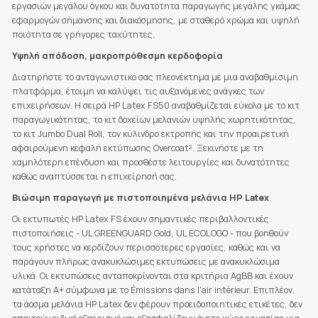
εργασιών μεγάλου όγκου και δυνατότητα παραγωγής μεγάλης γκάμας
εφαρμογών σήμανσης και διακόσμησης, με σταθερό χρώμα και υψηλή
ποιότητα σε γρήγορες ταχύτητες.
Υψηλή απόδοση, μακροπρόθεσμη κερδοφορία
Διατηρήστε το ανταγωνιστικό σας πλεονέκτημα με μια αναβαθμίσιμη
πλατφόρμα, έτοιμη να καλύψει τις αυξανόμενες ανάγκες των
επιχειρήσεων. Η σειρά HP Latex FS50 αναβαθμίζεται εύκολα με το κιτ
παραγωγικότητας, το κιτ δοχείων μελανιών υψηλής χωρητικότητας,
το κιτ Jumbo Dual Roll, τον κύλινδρο εκτροπής και την προαιρετική
αφαιρούμενη κεφαλή εκτύπωσης Overcoat². Ξεκινήστε με τη
χαμηλότερη επένδυση και προσθέστε λειτουργίες και δυνατότητες
καθώς αναπτύσσεται η επιχείρησή σας.
Βιώσιμη παραγωγή με πιστοποιημένα μελάνια HP Latex
Οι εκτυπωτές HP Latex FS έχουν σημαντικές περιβαλλοντικές
πιστοποιήσεις - UL GREENGUARD Gold, UL ECOLOGO - που βοηθούν
τους χρήστες να κερδίζουν περισσότερες εργασίες, καθώς και να
παράγουν πλήρως ανακυκλώσιμες εκτυπώσεις με ανακυκλώσιμα
υλικά. Οι εκτυπώσεις ανταποκρίνονται στα κριτήρια AgBB και έχουν
κατάταξη A+ σύμφωνα με το Émissions dans l'air intérieur. Επιπλέον,
τα άοσμα μελάνια HP Latex δεν φέρουν προειδοποιητικές ετικέτες, δεν