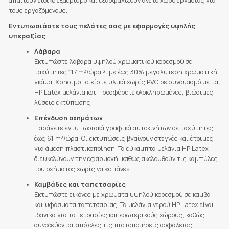
απαιτούν ειδικό εξαερισμό και εξασφαλίζουν άνετο χώρο εργασίας για
τους εργαζόμενους.
Εντυπωσιάστε τους πελάτες σας με εφαρμογές υψηλής
υπεραξίας
Λάβαρα
Εκτυπώστε λάβαρα υψηλού χρωματικού κορεσμού σε
ταχύτητες 117 m²/ώρα ³, με έως 30% μεγαλύτερη χρωματική
γκάμα. Χρησιμοποιείστε υλικά χωρίς PVC σε συνδυασμό με τα
HP Latex μελάνια και προσφέρετε ολοκληρωμένες, βιώσιμες
λύσεις εκτύπωσης.
Επένδυση οχημάτων
Παράγετε εντυπωσιακά γραφικά αυτοκινήτων σε ταχύτητες
έως 61 m²/ώρα. Οι εκτυπώσεις βγαίνουν στεγνές και έτοιμες
για άμεση πλαστικοποίηση. Τα εύκαμπτα μελάνια HP Latex
διευκολύνουν την εφαρμογή, καθώς ακολουθούν τις καμπύλες
του οχήματος χωρίς να «σπάνε».
Καμβάδες και ταπετσαρίες
Εκτυπώστε εικόνες με χρώματα υψηλού κορεσμού σε καμβά
και υφάσματα ταπετσαρίας. Τα μελάνια νερού HP Latex είναι
ιδανικά για ταπετσαρίες και εσωτερικούς χώρους, καθώς
συνοδεύονται από όλες τις πιστοποιήσεις ασφάλειας.