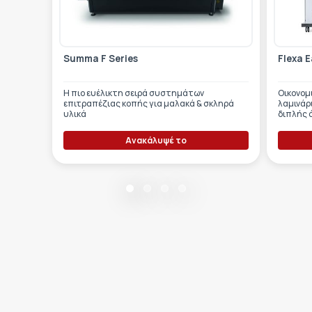
Summa F Series
Flexa E
Η πιο ευέλικτη σειρά συστημάτων
Οικονομ
επιτραπέζιας κοπής για μαλακά & σκληρά
λαμινάρ
υλικά
διπλής 
PVC.
Ανακάλυψέ το