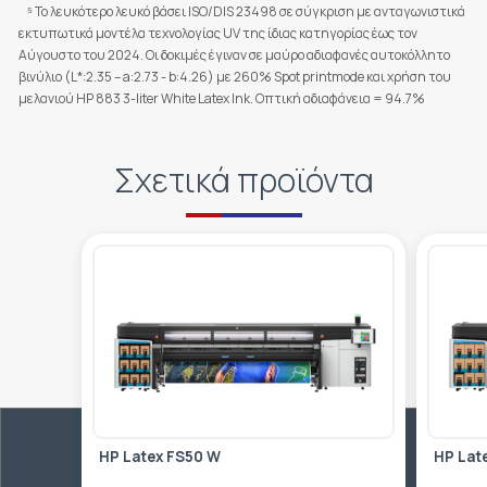
⁵
Το λευκότερο λευκό βάσει ISO/DIS 23498 σε σύγκριση με ανταγωνιστικά
εκτυπωτικά μοντέλα τεχνολογίας UV της ίδιας κατηγορίας έως τον
Αύγουστο του 2024. Οι δοκιμές έγιναν σε μαύρο αδιαφανές αυτοκόλλητο
βινύλιο (L*:2.35 – a:2.73 - b:4.26) με 260% Spot printmode και χρήση του
μελανιού HP 883 3-liter White Latex Ink. Οπτική αδιαφάνεια = 94.7%
Σχετικά προϊόντα
HP Latex FS50 W
HP Lat