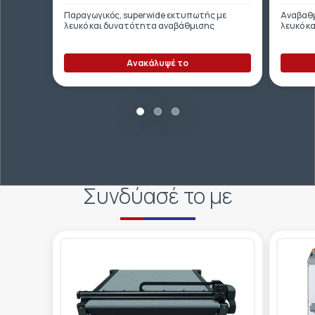
Παραγωγικός, superwide εκτυπωτής με
Αναβαθμ
λευκό και δυνατότητα αναβάθμισης
λευκό κ
Ανακάλυψέ το
Συνδύασέ το με