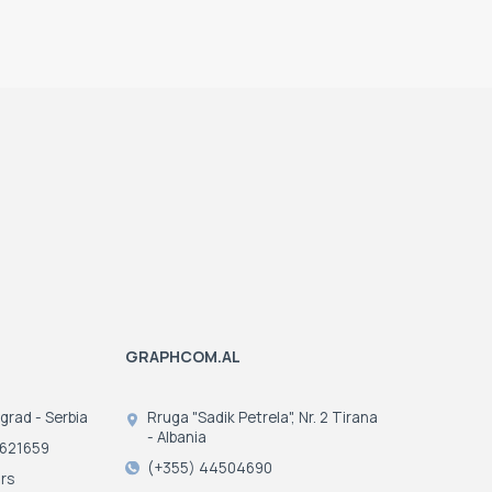
GRAPHCOM.AL
ograd - Serbia
Rruga "Sadik Petrela", Nr. 2 Tirana
- Albania
3621659
(+355) 44504690
rs