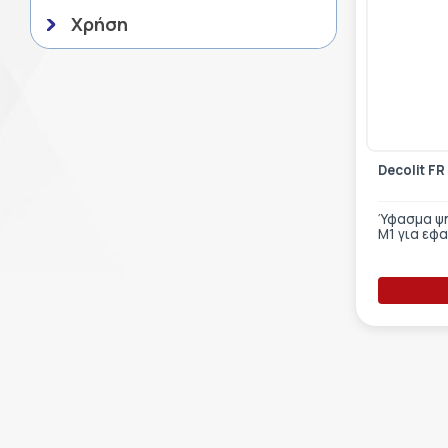
Χρήση
Decolit FR
Ύφασμα ψη
M1 για εφ