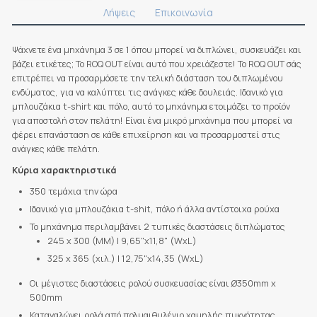
Λήψεις
Επικοινωνία
Ψάχνετε ένα μηχάνημα 3 σε 1 όπου μπορεί να διπλώνει, συσκευάζει και
βάζει ετικέτες; Το ROQ OUT είναι αυτό που χρειάζεστε! Το ROQ OUT σάς
επιτρέπει να προσαρμόσετε την τελική διάσταση του διπλωμένου
ενδύματος, για να καλύπτει τις ανάγκες κάθε δουλειάς. Ιδανικό για
μπλουζάκια t-shirt και πόλο, αυτό το μηχάνημα ετοιμάζει το προϊόν
για αποστολή στον πελάτη! Είναι ένα μικρό μηχάνημα που μπορεί να
φέρει επανάσταση σε κάθε επιχείρηση και να προσαρμοστεί στις
ανάγκες κάθε πελάτη.
Κύρια χαρακτηριστικά
350 τεμάχια την ώρα
Ιδανικό για μπλουζάκια t-shit, πόλο ή άλλα αντίστοιχα ρούχα
Το μηχάνημα περιλαμβάνει 2 τυπικές διαστάσεις διπλώματος
245 x 300 (MM) | 9,65"x11,8" (WxL)
325 x 365 (χιλ.) | 12,75"x14,35 (WxL)
Οι μέγιστες διαστάσεις ρολού συσκευασίας είναι Ø350mm x
500mm
Καταναλώνει ρολά από πολυαιθυλένιο χαμηλής πυκνότητας