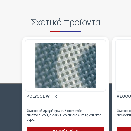
Σχετικά προϊόντα
POLYCOL W-HR
AZOCOL
Φωτοπολυμερής εμουλσιον ενός
Φωτοπολ
συστατικού, ανθεκτική σε διαλύτες και στο
ανθεκτικ
νερό.
Ανακάλυψέ το