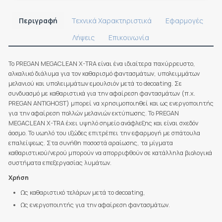
Περιγραφή
Τεχνικά Χαρακτηριστικά
Εφαρμογές
Λήψεις
Επικοινωνία
Το PREGAN MEGACLEAN X-TRA είναι ένα ιδιαίτερα παχύρρευστο,
αλκαλικό διάλυμα για τον καθαρισμό φαντασμάτων, υπολειμμάτων
μελανιού και υπολειμμάτων εμουλσιόν μετά το decoating. Σε
συνδυασμό με καθαριστικά για την αφαίρεση φαντασμάτων (π.χ.
PREGAN ANTIGHOST) μπορεί να χρησιμοποιηθεί και ως ενεργοποιητής
για την αφαίρεση πολλών μελανιών εκτύπωσης. Το PREGAN
MEGACLEAN X-TRA έχει υψηλό σημείο ανάφλεξης και είναι σχεδόν
άοσμο. Το υωηλό του ιξώδες επιτρέπει την εφαρμογή με σπάτουλα
επαλείψεως. Στα συνήθη ποσοστά αραίωσης, τα μίγματα
καθαριστικού/νερού μπορούν να απορριφθούν σε κατάλληλα βιολογικά
συστήματα επεξεργασίας λυμάτων.
Χρήση
Ως καθαριστικό τελάρων μετά το decoating,
Ως ενεργοποιητής για την αφαίρεση φαντασμάτων.