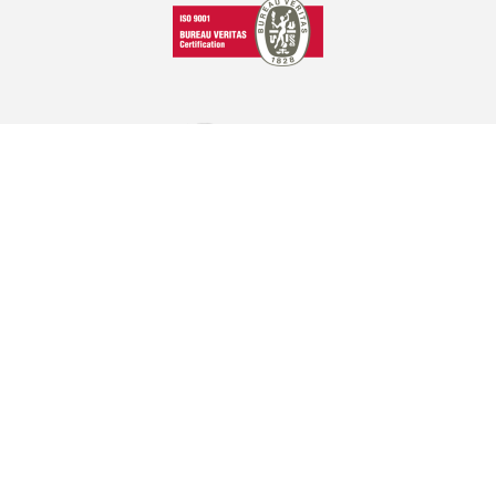
GRAPHCOM ΛΥΣΕΙΣ ΨΗΦΙΑΚΩΝ ΕΚΤΥΠΩΣΕΩΝ ΕΠΕ
Όθωνος 41, 173 43 Άγιος Δημήτριος Αττική
210 98 23 800
info@graphcom.gr
GRAPHCOM.RS
Savska 19, ulaz II Beograd - Serbia