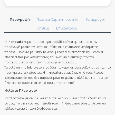
Περιγραφή
Τεχνικά Χαρακτηριστικά
Εφαρμογές
Λήψεις
Επικοινωνία
Η
Inknovators
με περισσότερα από 35 χρόνια εμπειρίας στην
παραγωγή μελανιών μεταξοτυπίας και εκτύπωσης υφάσματος
παράγει μελάνια με βάση το νερό, μελάνια sublimation και μελάνια
plastisol free pvc καθιστώντας τη βιώσιμη ανάπτυξη πρώτη
προτεραιότητα κατά την παραγωγική διαδικασία.
Τα μελάνια της Inknovators με βάση το νερό κατασκευάζονται με τις πιο
προηγμένες τεχνολογίες. Η Inknovators είναι ένας από τους λίγους
κατασκευαστές που δεν παράγει μόνο τα μελάνια αλλά και τις πρώτες
ύλες και τα συνδετικά υλικά που χρησιμοποιεί.
Μελάνια Πλαστισόλ
Τα πλαστισόλ μελάνια είναι καλυπτικά δίνουν μια απαλή ελάστική και
ματ υφή στην εκτύπωση. Διαθέτουν πληθώρα από βάσεις, λευκά και
κόλλες για εκτύπωση διαφόρων εφέ.