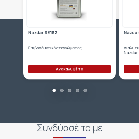
Nazdar RE182
Nazdar
Επιβραδυντικό στεγνώματος
Διαλυτι
Nazdar
Ανακάλυψέ το
Συνδύασέ το με