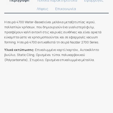
Περιγραφή
Τεχνικά Χαρακτηριστικά
Εφαρμογές
Λήψεις
Επικοινωνία
Η σειρά 4700 Water-Based είναι μελάνια μεταξοτυπίας νερού,
πολλαπλών χρήσεων, που δημιουργούν ένα γυαλιστερό φιλμ,
προσφέρουν καλή αντοχή στις καιρικές συνθήκες και είναι αρκετά
εύκαμπτα ώστε να χρησιμοποιούνται και σε εφαρμογές vacuum
forming. Η σειρά 4700 αντικαθιστά τη σειρά Nazdar 2700 Series.
Υλικά εκτύπωσης:
Επικαλυμμένο χαρτί/χαρτόνι, Αυτοκόλλητο
βινύλιο, Static Cling, Ορισμένοι τύποι πολυκαρβονικού
(Polycarbonate), Στυρένιο, Ορισμένα επικαλυμμένα μέταλλα.