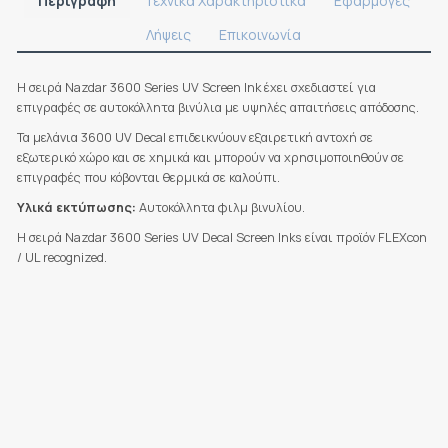
Περιγραφή
Τεχνικά Χαρακτηριστικά
Εφαρμογές
Λήψεις
Επικοινωνία
Η σειρά Nazdar 3600 Series UV Screen Ink έχει σχεδιαστεί για
επιγραφές σε αυτοκόλλητα βινύλια με υψηλές απαιτήσεις απόδοσης.
Τα μελάνια 3600 UV Decal επιδεικνύουν εξαιρετική αντοχή σε
εξωτερικό χώρο και σε χημικά και μπορούν να χρησιμοποιηθούν σε
επιγραφές που κόβονται θερμικά σε καλούπι.
Υλικά εκτύπωσης:
Αυτοκόλλητα φιλμ βινυλίου.
Η σειρά Nazdar 3600 Series UV Decal Screen Inks είναι προϊόν FLEXcon
/ UL recognized.