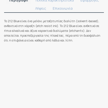
Περιγραφή
Τεχνικά Χαρακτηριστικά
Εφαρμογές
Λήψεις
Επικοινωνία
Το 212 Blue είναι ένα μελάνι μεταξοτυπίας διαλύτη (solvent-based),
ανθεκτικό στη χάραξη (etch resist ink). Το 212 Blue είναι ανθκτικό σε
ήπια αλκαλικά και όξινα χαρακτικά διαλύματα (etchants). Δεν
απαιτείται προεπεξεργασία της πλακέτας, πέρα από τη διασφάλιση
ότι η επιφάνεια είναι καθαρή από λάδια και λίπη.