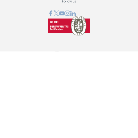
Follow us
GRAPHCOM ΛΥΣΕΙΣ ΨΗΦΙΑΚΩΝ ΕΚΤΥΠΩΣΕΩΝ ΕΠΕ
Όθωνος 41, 173 43 Άγιος Δημήτριος Αττική
210 98 23 800
info@graphcom.gr
GRAPHCOM.RS