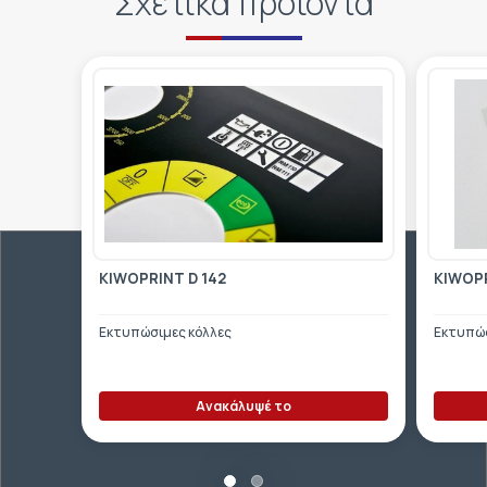
Σχετικά προϊόντα
KIWOPRINT D 142
KIWOPR
Εκτυπώσιμες κόλλες
Εκτυπώσ
Ανακάλυψέ το