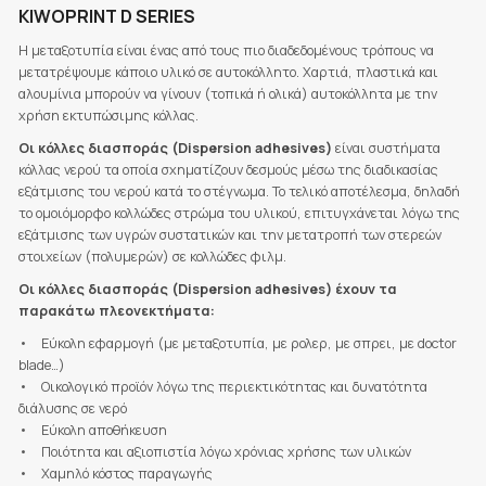
KIWOPRINT D SERIES
Η μεταξοτυπία είναι ένας από τους πιο διαδεδομένους τρόπους να
μετατρέψουμε κάποιο υλικό σε αυτοκόλλητο. Χαρτιά, πλαστικά και
αλουμίνια μπορούν να γίνουν (τοπικά ή ολικά) αυτοκόλλητα με την
χρήση εκτυπώσιμης κόλλας.
Οι κόλλες διασποράς (Dispersion adhesives)
είναι συστήματα
κόλλας νερού τα οποία σχηματίζουν δεσμούς μέσω της διαδικασίας
εξάτμισης του νερού κατά το στέγνωμα. Το τελικό αποτέλεσμα, δηλαδή
το ομοιόμορφο κολλώδες στρώμα του υλικού, επιτυγχάνεται λόγω της
εξάτμισης των υγρών συστατικών και την μετατροπή των στερεών
στοιχείων (πολυμερών) σε κολλώδες φιλμ.
Οι κόλλες διασποράς (Dispersion adhesives) έχουν τα
παρακάτω πλεονεκτήματα:
• Εύκολη εφαρμογή (με μεταξοτυπία, με ρολερ, με σπρει, με doctor
blade…)
• Οικολογικό προϊόν λόγω της περιεκτικότητας και δυνατότητα
διάλυσης σε νερό
• Εύκολη αποθήκευση
• Ποιότητα και αξιοπιστία λόγω χρόνιας χρήσης των υλικών
• Χαμηλό κόστος παραγωγής