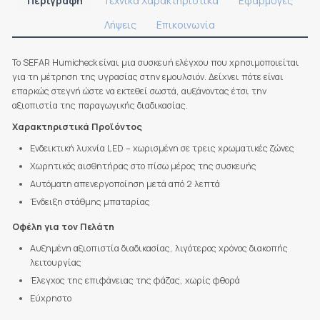
Περιγραφή
Τεχνικά Χαρακτηριστικά
Εφαρμογές
Λήψεις
Επικοινωνία
Το SEFAR Humicheck είναι μια συσκευή ελέγχου που χρησιμοποιείται
για τη μέτρηση της υγρασίας στην εμουλσιόν. Δείχνει πότε είναι
επαρκώς στεγνή ώστε να εκτεθεί σωστά, αυξάνοντας έτσι την
αξιοπιστία της παραγωγικής διαδικασίας.
Χαρακτηριστικά Προϊόντος
Ενδεικτική λυχνία LED – χωρισμένη σε τρεις χρωματικές ζώνες
Χωρητικός αισθητήρας στο πίσω μέρος της συσκευής
Αυτόματη απενεργοποίηση μετά από 2 λεπτά
Ένδειξη στάθμης μπαταρίας
Οφέλη για τον Πελάτη
Αυξημένη αξιοπιστία διαδικασίας, λιγότερος χρόνος διακοπής
λειτουργίας
Έλεγχος της επιφάνειας της φάζας, χωρίς φθορά
Εύχρηστο