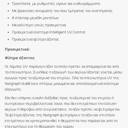
Τροχήλατα, με ρυθμιστές ύψους και ευθυγράμμισης
Με βραχίονες ανύψωσης του άνω τμήματος του συστήματος
8 στάνταρ μεγέθη μοντέλων
Μεγαλύτερη ισχύς προαιρετικά
Προαιρετικό σύστημα Intelligent UV Control
Προαιρετικό φίλτρο όζοντος
Προαιρετικά:
Φίλτρα όζοντος
Οι λάμπες UV παράγουν όζον το οποίο πρέπει να απομακρύνεται από
το στεγνωτήριο. Συνήθως η εξαγωγή των αερίων όζοντος γίνεται μέσω
αγωγών προς το εξωτερικό του κτιρίου. Όλα τα στεγνωτήρια UV της
Natgraph διαθέτουν πλήρως μονωμένο και αποτελεσματικό σύστημα
εξαγωγής.
Εάν δεν υπάρχει εύκολη διέξοδος προς το εξωτερικό του κτιρίου ή
συντρέχουν περιβαλλοντικοί λόγοι που δεν επιτρέπουν την έκλυση
αερίων ή θορύβου από το εργοστάσιο, το όζον πρέπει να φιλτράρεται.
Τα φίλτρα όζοντος της Natgraph φιλτράρουν το όζον και επιπλέον
επιτρέπουν να χρησιμοποιηθεί η θερμότητα που παράγεται από το
στεγνωτήριο για τη θέρμανση του χώρου