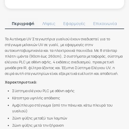
Περιγραφή
Λήψεις
Εφαρμογές
Επικοινωνία
Τα Αυτόνομα UV Στεγνωτήρια γυαλιού έχουν σχεδιαστεί για το
στέγνωμα μελανιών UV σε γυαλί, με εφαρμογές στην
αυτοκινητοβιομηχανία και τα ηλεκτρονικά παιχνίδια. Με 8 στάνταρ
πλάτη ιμάντα (90cm έως 260cm), 2 συστήματα μεταφοράς, σύστημα
ελέγχου PLC με οθόνη αφής, 4 εκδόσεις σχεδιασμού, προαιρετική
μονάδα pre IR, φίλτρα όζοντος και Έξυπνο Σύστημα Ελέγχου UV, η
σειρά αυτή στεγνωτηρίων είναι εξαιρετικά ευέλικτη και αποδοτική.
Χαρακτηριστικά:
Σύστημα ελέγχου PLC με οθόνη αφής
Κάτοπτρα υψηλής απόδοσης
Αμφίπλευρο στέγνωμα (από την πάνω και κάτω πλευρά του
γυαλιού)
Ζώνη ψύξης μεταξύ των λαμπών
Ζώνη ψύξης μετά την ξήρανση