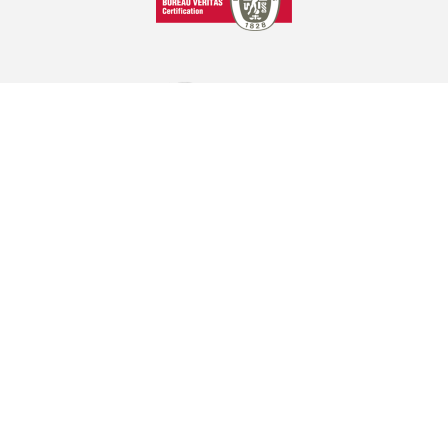
GRAPHCOM ΛΥΣΕΙΣ ΨΗΦΙΑΚΩΝ ΕΚΤΥΠΩΣΕΩΝ ΕΠΕ
Όθωνος 41, 173 43 Άγιος Δημήτριος Αττική
210 98 23 800
info@graphcom.gr
GRAPHCOM.RS
Savska 19, ulaz II Beograd - Serbia
(+381) 11-3617977, 3621659