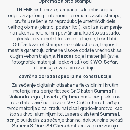
Oprema za sito štampu
THIEME
sistemi za štampanje, u kombinaciji sa
odgovarajućom perifernom opremom za sito štampu,
pružaju rešenje za reprodukcije umetničkih dela
velikog obima (platno, posteri itd.), kao i za štampanje
na nekonvencionalnim površinama kao što su staklo,
ogledala, drvo, metal, keramika, pločice, tekstil itd.
Odličan kvalitet štampe, raznolikost boja, trajnost
mastila garantuju primene visoke dodate vrednosti sa
dugim vekom trajanja.
Nazdar
boje i materijali (svile,
fotografski materijali, lepkovi itd.) od
KIWO, Sefar
,
dopunjuju svaku proizvodnju.
Završna obrada i specijalne konstrukcije
Za sečenje digitalnih otisaka na fleksibilnim i krutim
materijalima, serije flatbed CnC kateri
Summa F
i
Valiani Integra, Invicta, Optima
nude besprekorne
rezultate završne obrade.
VHF
CnC ruteri obrađuju
tvrde materijale za izradu natpisa i građevinarstvo, kao
što su drvo, aluminijum itd. Laserski sistemi
Summa L
serije
su idealni za sečenje tkanina, dok su rolne sekači
Summa S One
i
S3 Class
dostupni za proizvodnju