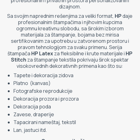
profesionalnih i privatnih prostora personalizovanim
ETIKETE
dizajnom.
ALATI - DODATNA OPREMA
Sa svojim naprednim rešenjima za veliki format,
HP
daje
TEHNIČKI CRTEŽI
profesionalnim štampačima i njihovim kupcima
POMOĆNA OPREMA
ogromnu kreativnu slobodu, sa širokim izborom
materijala za štampanje, bojama bez mirisa
PO NARUDŽBINI
sertifikovanim za upotrebu u zatvorenom prostoru i
pravom tehnologijom za svaku primenu. Serija
POLOVNA OPREMA
štampača
HP Latex
za fleksibilne i krute materijale i
HP
Stitch
za štampanje tekstila pokrivaju širok spektar
visokovrednih dekorativnih primena kao što su:
Tapete i dekoracija zidova
Platno (kanvas)
Fotografske reprodukcije
Dekoracija prozora i prozora
Dekoracija poda
Zavese, draperije
Tapacirani nameštaj, tekstil
Lan, jastuci itd.