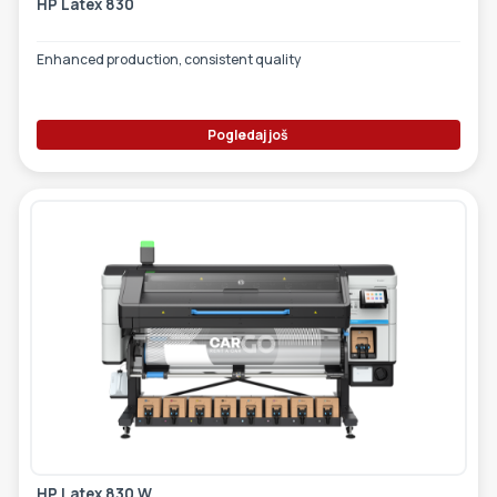
HP Latex 830
Enhanced production, consistent quality
Pogledaj još
HP Latex 830 W