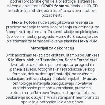
podne i prozorske grafike. Pored toga, sistemi za
sečenje polistirena
GRAPHfoam
su idealni za 2D i 3D
konstrukcije od stiropora, kao što su slova, stubovi,
pozadine itd.
Flexa
i
Fotoba
nude specijalizovana rešenja za
precizno sečenje tapeta, kao i rešenja za laminaciju za
štampu velikog formata. Za konstrukcije od pleksiglasa
(police, nameštaj, pregrade, vitrine itd.), saznajte više
o sistemima za termooblikovanje plastike
Flexa PGM
.
Materijali za dekoraciju
Širok asortiman tekstila za digitalnu štampu od
Junkers
& Müllers
,
Mehler Texnologies
,
Serge Ferrari
nudi
kvalitetne rezultate u primeni tapeta, pregradnih
panela, zavesa, fotografskih reprodukcija velikog
formata, dok su dostupni materijali sa zvučnom
izolacijom, antizagađujući, antibakterijski itd.
Mactac
tehnologije materijala omogućavaju inovativne
arhitektonske primene u zgradama, putevima,
trotoarima, teškim površinama: od tapeta i folija za
peskarenje do obojenih vinila i štampanih membrana za
spoljašnje betonske i ciglene zidove.