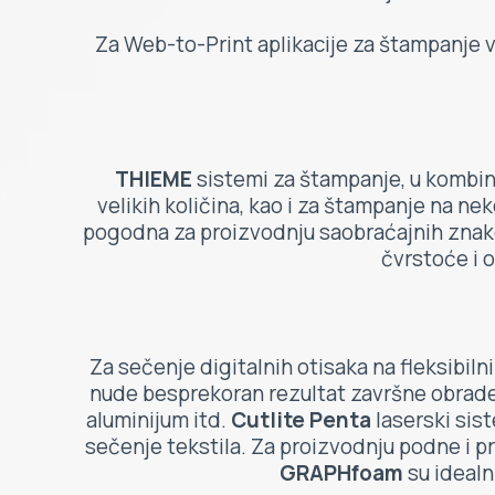
Za Web-to-Print aplikacije za štampanje 
THIEME
sistemi za štampanje, u kombin
velikih količina, kao i za štampanje na n
pogodna za proizvodnju saobraćajnih znako
čvrstoće i 
Za sečenje digitalnih otisaka na fleksibiln
nude besprekoran rezultat završne obrad
aluminijum itd.
Cutlite Penta
laserski sis
sečenje tekstila. Za proizvodnju podne i pr
GRAPHfoam
su idealni