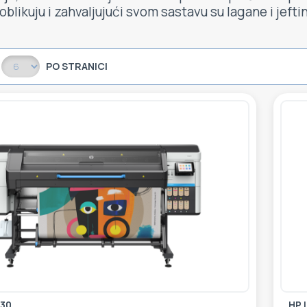
oblikuju i zahvaljujući svom sastavu su lagane i jeftin
PO STRANICI
730
HP 