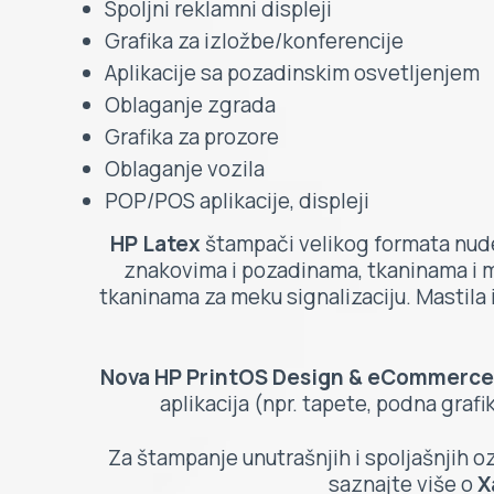
Spoljni reklamni displeji
Grafika za izložbe/konferencije
Aplikacije sa pozadinskim osvetljenjem
Oblaganje zgrada
Grafika za prozore
Oblaganje vozila
POP/POS aplikacije, displeji
HP Latex
štampači velikog formata nude v
znakovima i pozadinama, tkaninama i 
tkaninama za meku signalizaciju. Mastila 
Nova HP PrintOS Design & eCommerce
aplikacija (npr. tapete, podna graf
Za štampanje unutrašnjih i spoljašnjih oz
saznajte više o
X