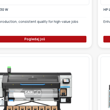
730 W
HP 
production, consistent quality for high-value jobs
Enh
Pogledaj još