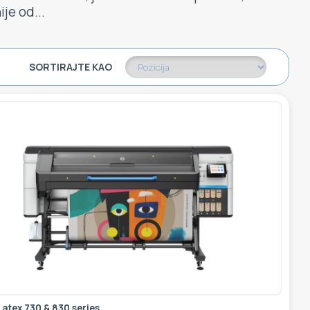
ije od...
SORTIRAJTE KAO
Latex 730 & 830 series