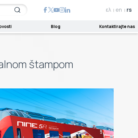
ελ
en
rs
ovosti
Blog
Kontaktirajte nas
italnom štampom