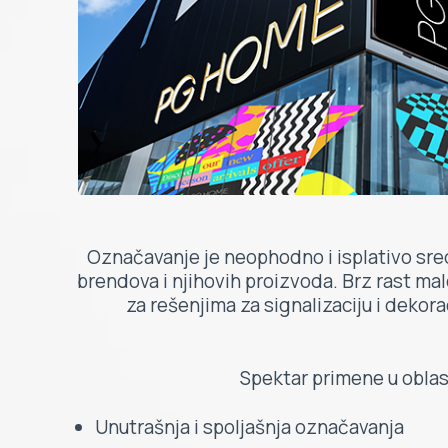
Označavanje je neophodno i isplativo sred
brendova i njihovih proizvoda. Brz rast m
za rešenjima za signalizaciju i dekor
Spektar primene u oblast
Unutrašnja i spoljašnja označavanja