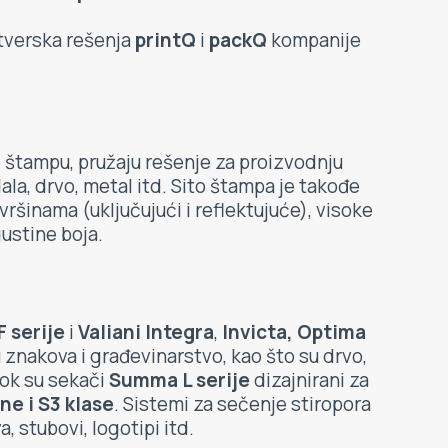
ftverska rešenja
printQ
i
packQ
kompanije
 štampu, pružaju rešenje za proizvodnju
la, drvo, metal itd. Sito štampa je takođe
nama (uključujući i reflektujuće), visoke
gustine boja.
 serije
i
Valiani Integra
,
Invicta, Optima
 znakova i građevinarstvo, kao što su drvo,
dok su sekači
Summa L serije
dizajnirani za
e i S3 klase
. Sistemi za sečenje stiropora
, stubovi, logotipi itd.