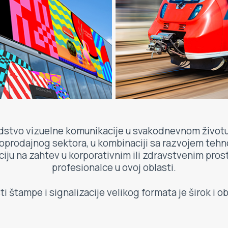
stvo vizuelne komunikacije u svakodnevnom životu: 
aloprodajnog sektora, u kombinaciji sa razvojem teh
aciju na zahtev u korporativnim ili zdravstvenim pros
profesionalce u ovoj oblasti.
i štampe i signalizacije velikog formata je širok i 