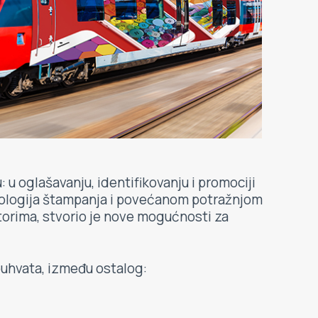
u oglašavanju, identifikovanju i promociji
nologija štampanja i povećanom potražnjom
torima, stvorio je nove mogućnosti za
obuhvata, između ostalog: