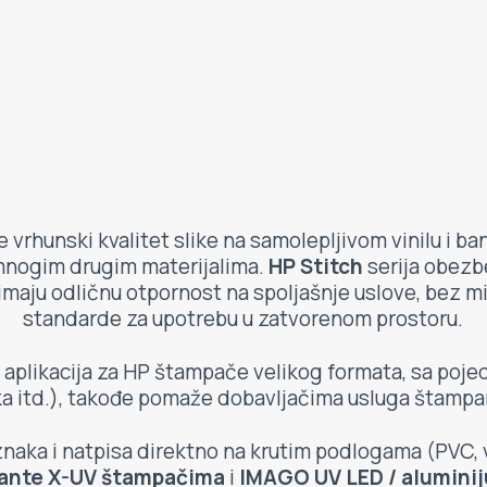
rhunski kvalitet slike na samolepljivom vinilu i bane
mnogim drugim materijalima.
HP Stitch
serija obezb
imaju odličnu otpornost na spoljašnje uslove, bez m
standarde za upotrebu u zatvorenom prostoru.
aplikacija za HP štampače velikog formata, sa poje
ika itd.), takođe pomaže dobavljačima usluga štampa
naka i natpisa direktno na krutim podlogama (PVC, val
ante X-UV štampačima
i
IMAGO UV LED / alumini