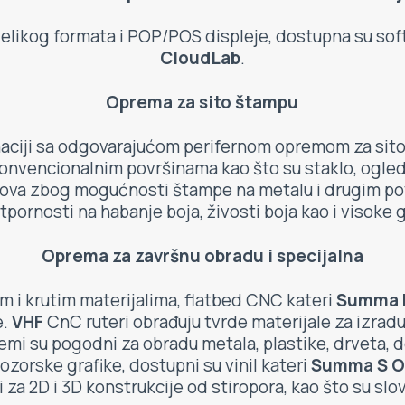
velikog formata i POP/POS displeje, dostupna su so
CloudLab
.
Oprema za sito štampu
aciji sa odgovarajućom perifernom opremom za sito
ekonvencionalnim površinama kao što su staklo, ogleda
va zbog mogućnosti štampe na metalu i drugim površi
otpornosti na habanje boja, živosti boja kao i visoke 
Oprema za završnu obradu i specijalna
im i krutim materijalima, flatbed CNC kateri
Summa F
e.
VHF
CnC ruteri obrađuju tvrde materijale za izradu
temi su pogodni za obradu metala, plastike, drveta, 
ozorske grafike, dostupni su vinil kateri
Summa S On
 za 2D i 3D konstrukcije od stiropora, kao što su slova