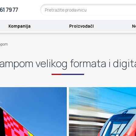
61 79 77
Kompanija
Proizvođači
N
ampom
ampom velikog formata i dig