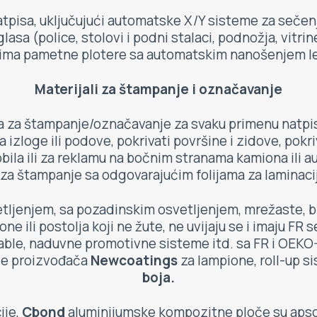
tpisa, uključujući automatske X/Y sisteme za sečenje
asa (police, stolovi i podni stalaci, podnožja, vitri
ima pametne plotere sa automatskim nanošenjem le
Materijali za štampanje i označavanje
la za štampanje/označavanje za svaku primenu natpis
a izloge ili podove, pokrivati površine i zidove, pokriv
la ili za reklamu na bočnim stranama kamiona ili aut
i za štampanje sa odgovarajućim folijama za laminaci
tljenjem, sa pozadinskim osvetljenjem, mrežaste, b
ne ili postolja koji ne žute, ne uvijaju se i imaju FR s
able, naduvne promotivne sisteme itd. sa FR i OEKO-T
nje proizvođača
Newcoatings
za lampione, roll-up s
boja.
ije,
Cbond
aluminijumske kompozitne ploče su apsol