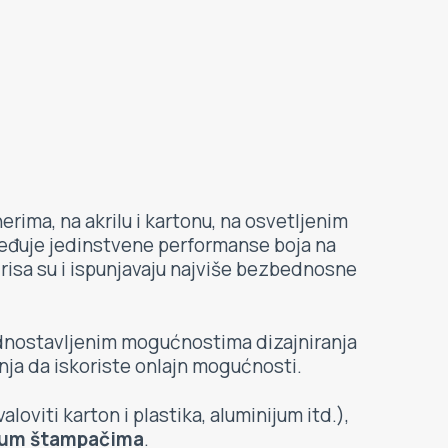
rima, na akrilu i kartonu, na osvetljenim
eđuje jedinstvene performanse boja na
irisa su i ispunjavaju najviše bezbednosne
dnostavljenim mogućnostima dizajniranja
nja da iskoriste onlajn mogućnosti.
oviti karton i plastika, aluminijum itd.),
jum štampačima
.