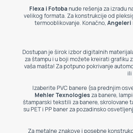
Flexa i Fotoba
nude rešenja za izradu na
velikog formata. Za konstrukcije od pleksigl
termooblikovanje. Konačno,
Angeleri
Dostupan je širok izbor digitalnih materija
za štampu i u boji možete kreirati grafiku z
vaša mašta! Za potpuno pokrivanje automobi
il
Izaberite PVC banere (sa prednjim osve
Mehler Texnologies
za banere, lampio
štamparski tekstili za banere, skrolovane t
su PET i PP baner za pozadinsko osvetlje
Za metalne znakove i posebne konstrukc