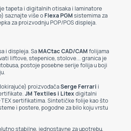
 tapeta i digitalnih otisaka i laminatore
ne) saznajte više o
Flexa PGM
sistemima za
pka za proizvodnju POP/POS displeja.
a i displeja. Sa
MACtac CAD/CAM
folijama
ati liftove, stepenice, stolove... granica je
obusa, postoje posebne serije folija u boji
ju.
lokirajuće) proizvođača
Serge Ferrari
i
ertifikate.
JM Textiles i Litex
digitalni
EX sertifikatima. Sintetičke folije kao što
isteme i postere, pogodne za bilo koju vrstu
utno stabilne, jednostavne za upotrebu,