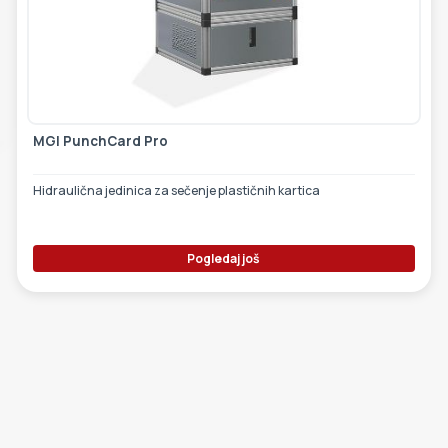
ETIKETE
ALATI - DODATNA OPREMA
TEHNIČKI CRTEŽI
POMOĆNA OPREMA
PO NARUDŽBINI
MGI PunchCard Pro
POLOVNA OPREMA
Hidraulična jedinica za sečenje plastičnih kartica
Pogledaj još