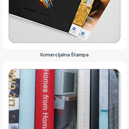
ETIKETE
ALATI - DODATNA OPREMA
TEHNIČKI CRTEŽI
POMOĆNA OPREMA
PO NARUDŽBINI
POLOVNA OPREMA
Komercijalna Štampa