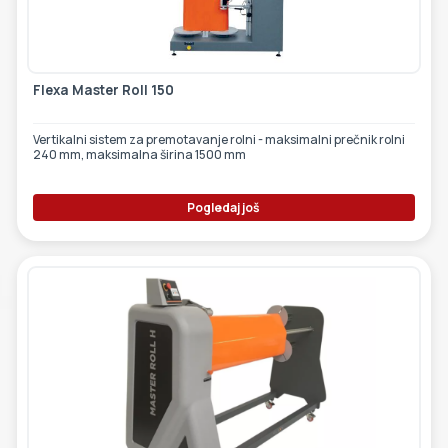
ETIKETE
ALATI - DODATNA OPREMA
TEHNIČKI CRTEŽI
POMOĆNA OPREMA
Flexa Master Roll 150
PO NARUDŽBINI
Vertikalni sistem za premotavanje rolni - maksimalni prečnik rolni
POLOVNA OPREMA
240 mm, maksimalna širina 1500 mm
Pogledaj još