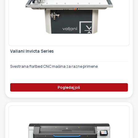
Valiani Invicta Series
Svestrana flatbed CNC mašina za razne primene
Pogledaj još