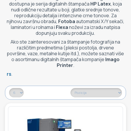
dostupna je serija digitalnih štampača
HP Latex
, koja
nudi odlične rezultate u boji, glatke srednje tonove,
reprodukciju detalja i intenzivne crne tonove. Za
njihovu završnu obradu,
Fotoba
automatski X/Y sekači,
laminatori u rolnama i
Flexa
noževi za izradu natpisa
dopunjuju svaku produkciju.
Ako ste zainteresovani za štampanje fotografija na
različitim predmetima (pleksi postolja, drvene
površine, vaze, metalne kutije itd.), možete saznati više
o asortimanu digitalnih štampača kompanije
Imago
Printer
.
rs
.