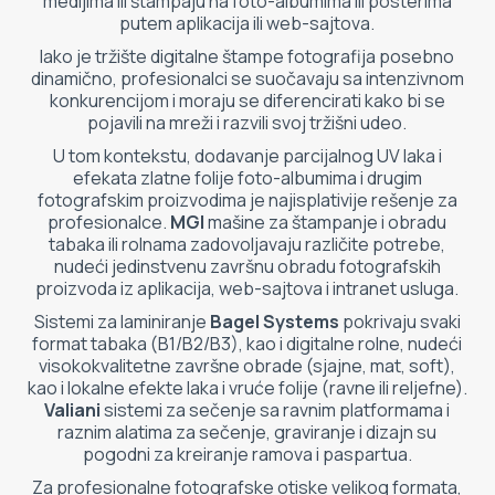
medijima ili štampaju na foto-albumima ili posterima
ETIKETE
putem aplikacija ili web-sajtova.
ALATI - DODATNA OPREMA
Iako je tržište digitalne štampe fotografija posebno
TEHNIČKI CRTEŽI
dinamično, profesionalci se suočavaju sa intenzivnom
POMOĆNA OPREMA
konkurencijom i moraju se diferencirati kako bi se
pojavili na mreži i razvili svoj tržišni udeo.
PO NARUDŽBINI
U tom kontekstu, dodavanje parcijalnog UV laka i
POLOVNA OPREMA
efekata zlatne folije foto-albumima i drugim
fotografskim proizvodima je najisplativije rešenje za
profesionalce.
MGI
mašine za štampanje i obradu
tabaka ili rolnama zadovoljavaju različite potrebe,
nudeći jedinstvenu završnu obradu fotografskih
proizvoda iz aplikacija, web-sajtova i intranet usluga.
Sistemi za laminiranje
Bagel Systems
pokrivaju svaki
format tabaka (B1/B2/B3), kao i digitalne rolne, nudeći
visokokvalitetne završne obrade (sjajne, mat, soft),
kao i lokalne efekte laka i vruće folije (ravne ili reljefne).
Valiani
sistemi za sečenje sa ravnim platformama i
raznim alatima za sečenje, graviranje i dizajn su
pogodni za kreiranje ramova i paspartua.
Za profesionalne fotografske otiske velikog formata,