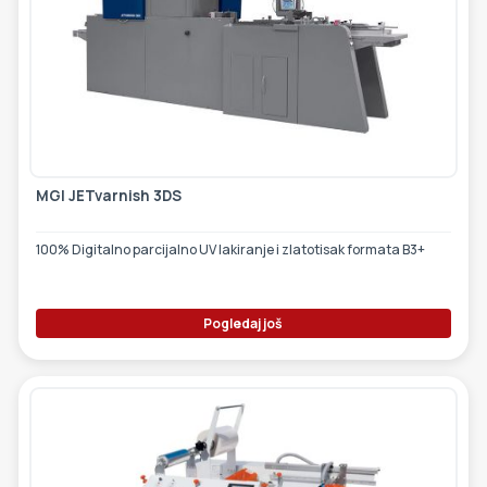
MGI JETvarnish 3DS
100% Digitalno parcijalno UV lakiranje i zlatotisak formata B3+
Pogledaj još