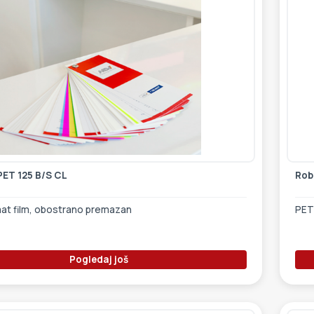
PET 125 B/S CL
Rob
mat film, obostrano premazan
PET
Pogledaj još