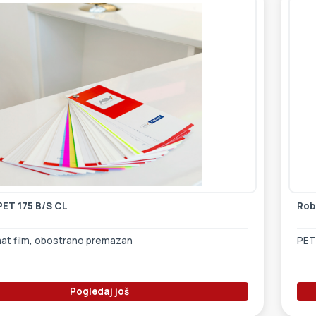
PET 175 B/S CL
Rob
mat film, obostrano premazan
PET
Pogledaj još