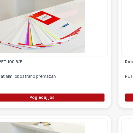
PET 100 B/F
Rob
mat film, obostrano premazan
PET
Pogledaj još