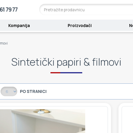
61 79 77
Kompanija
Proizvođači
N
ilmovi
Sintetički papiri & filmovi
PO STRANICI