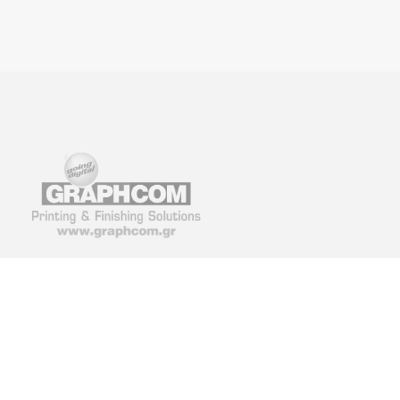
GRAPHCOM DIGITAL PRINTING
GRAPHCOM.RS
SOLUTION LTD
Othonos 41, Ag. Dimitrios 173 43,
Savska 19, ulaz II Beo
Athens, Greece
+381 11 361 79 77, +3
+30 210 98 23 800
742