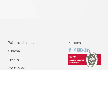
Početna stranica
Pratite nas
O nama
Tržišta
Proizvođači
Novosti
Blog
Kontaktirajte nas
Uslovi korišćenja