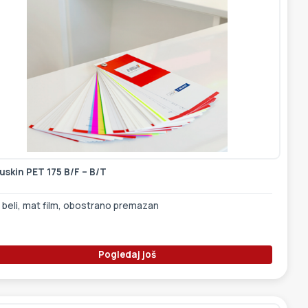
uskin PET 175 B/F – B/T
 beli, mat film, obostrano premazan
Pogledaj još