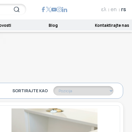
ελ
en
rs
ovosti
Blog
Kontaktirajte nas
SORTIRAJTE KAO