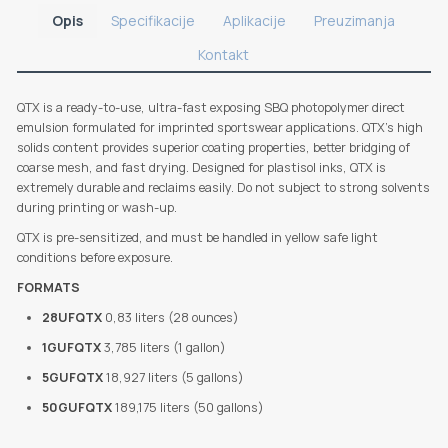
Opis
Specifikacije
Aplikacije
Preuzimanja
Kontakt
QTX is a ready-to-use, ultra-fast exposing SBQ photopolymer direct
emulsion formulated for imprinted sportswear applications. QTX's high
solids content provides superior coating properties, better bridging of
coarse mesh, and fast drying. Designed for plastisol inks, QTX is
extremely durable and reclaims easily. Do not subject to strong solvents
during printing or wash-up.
QTX is pre-sensitized, and must be handled in yellow safe light
conditions before exposure.
FORMATS
28UFQTX
0,83 liters (28 ounces)
1GUFQTX
3,785 liters (1 gallon)
5GUFQTX
18,927 liters (5 gallons)
50GUFQTX
189,175 liters (50 gallons)