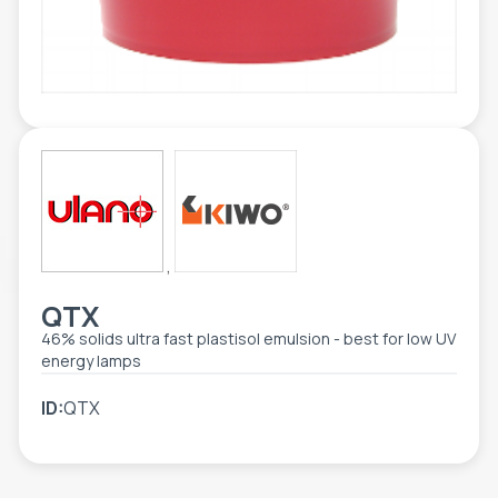
ETIKETE
ALATI - DODATNA OPREMA
TEHNIČKI CRTEŽI
POMOĆNA OPREMA
PO NARUDŽBINI
POLOVNA OPREMA
,
QTX
46% solids ultra fast plastisol emulsion - best for low UV
energy lamps
ID:
QTX