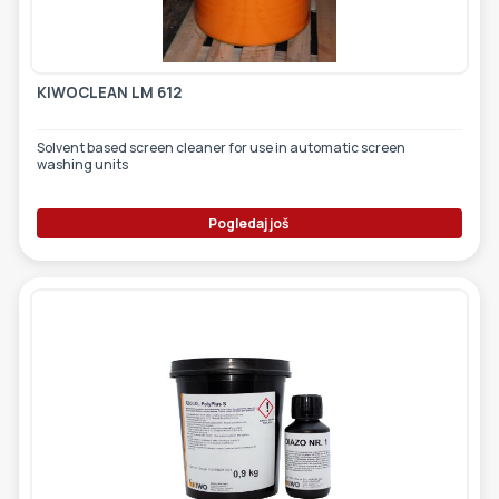
ETIKETE
ALATI - DODATNA OPREMA
TEHNIČKI CRTEŽI
POMOĆNA OPREMA
KIWOCLEAN LM 612
PO NARUDŽBINI
Solvent based screen cleaner for use in automatic screen
washing units
POLOVNA OPREMA
Pogledaj još