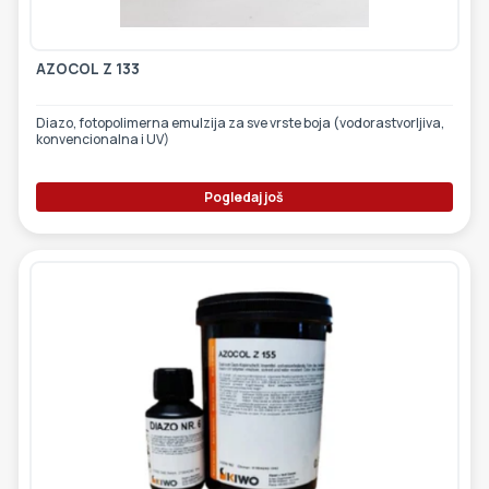
AZOCOL Z 133
Diazo, fotopolimerna emulzija za sve vrste boja (vodorastvorljiva,
konvencionalna i UV)
Pogledaj još