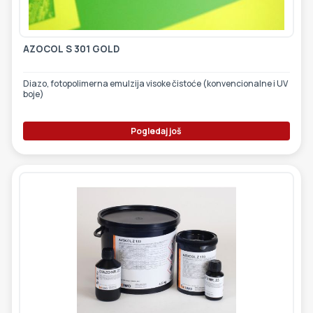
AZOCOL S 301 GOLD
Diazo, fotopolimerna emulzija visoke čistoće (konvencionalne i UV
boje)
Pogledaj još