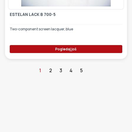
ESTELAN LACK B 700-5
Two-component screen lacquer, blue
Pogledaj još
1
2
3
4
5