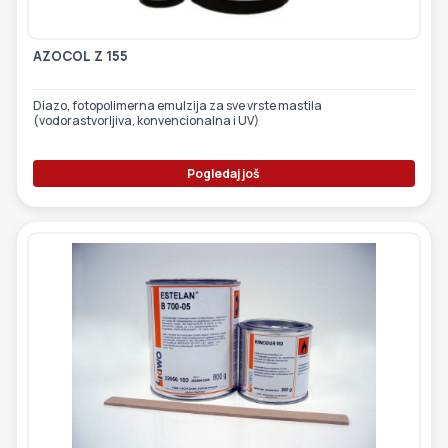
AZOCOL Z 155
Diazo, fotopolimerna emulzija za sve vrste mastila
(vodorastvorljiva, konvencionalna i UV)
Pogledaj još