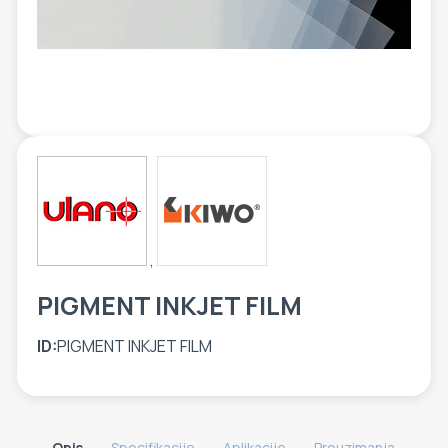
ETIKETE
ALATI - DODATNA OPREMA
TEHNIČKI CRTEŽI
POMOĆNA OPREMA
PO NARUDŽBINI
POLOVNA OPREMA
,
PIGMENT INKJET FILM
ID:
PIGMENT INKJET FILM
Opis
Specifikacije
Aplikacije
Preuzimanja