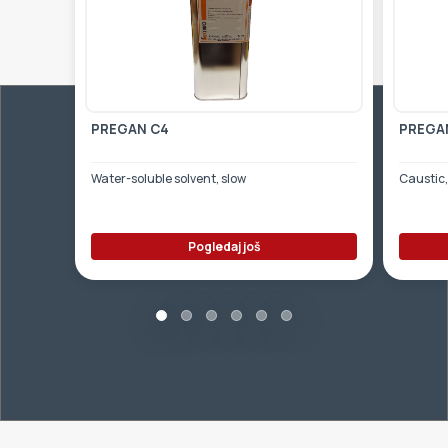
PREGAN C4
PREGA
Water-soluble solvent, slow
Caustic,
Pogledaj još