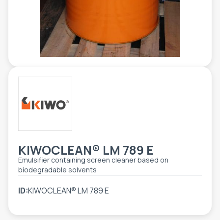
ETIKETE
ALATI - DODATNA OPREMA
TEHNIČKI CRTEŽI
POMOĆNA OPREMA
PO NARUDŽBINI
POLOVNA OPREMA
KIWOCLEAN® LM 789 E
Emulsifier containing screen cleaner based on
biodegradable solvents
ID:
KIWOCLEAN® LM 789 E