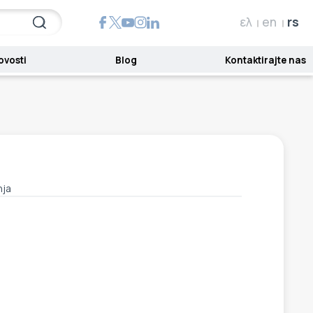
ελ
en
rs
ovosti
Blog
Kontaktirajte nas
nja