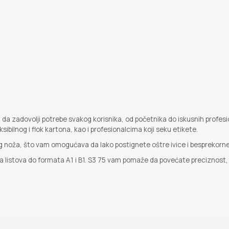
iran da zadovolji potrebe svakog korisnika, od početnika do iskusnih pro
sibilnog i flok kartona, kao i profesionalcima koji seku etikete.
g noža, što vam omogućava da lako postignete oštre ivice i besprekorne
a listova do formata A1 i B1. S3 75 vam pomaže da povećate preciznost, 