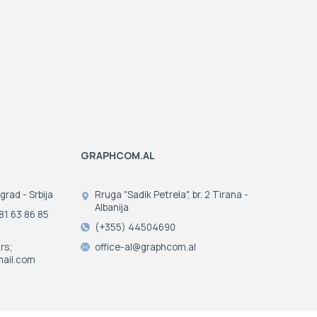
GRAPHCOM.AL
grad - Srbija
Rruga "Sadik Petrela", br. 2 Tirana -
Albanija
81 63 86 85
(+355) 44504690
rs;
office-al@graphcom.al
ail.com