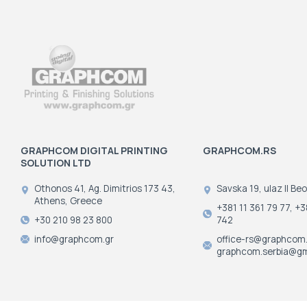
GRAPHCOM DIGITAL PRINTING
GRAPHCOM.RS
SOLUTION LTD
Othonos 41, Ag. Dimitrios 173 43,
Savska 19, ulaz II Beo
Athens, Greece
+381 11 361 79 77, +3
+30 210 98 23 800
742
info@graphcom.gr
office-rs@graphcom.
graphcom.serbia@gm