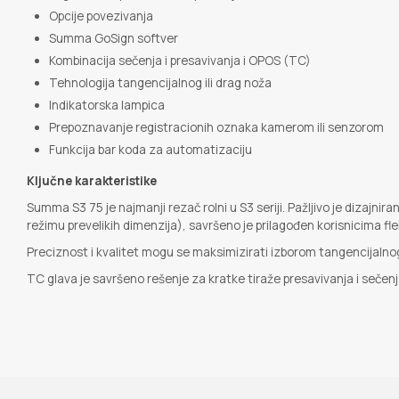
Opcije povezivanja
Summa GoSign softver
Kombinacija sečenja i presavivanja i OPOS (TC)
Tehnologija tangencijalnog ili drag noža
Indikatorska lampica
Prepoznavanje registracionih oznaka kamerom ili senzorom
Funkcija bar koda za automatizaciju
Ključne karakteristike
Summa S3 75 je najmanji rezač rolni u S3 seriji. Pažljivo je dizajn
režimu prevelikih dimenzija), savršeno je prilagođen korisnicima flek
Preciznost i kvalitet mogu se maksimizirati izborom tangencijalno
TC glava je savršeno rešenje za kratke tiraže presavivanja i sečenj