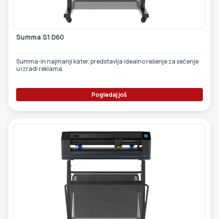
Summa S1 D60
Summa-in najmanji kater, predstavlja idealno rešenje za sečenje
u izradi reklama.
Pogledaj još