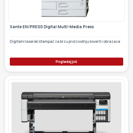
ETIKETE
ALATI - DODATNA OPREMA
TEHNIČKI CRTEŽI
POMOĆNA OPREMA
Xante EN/PRESS Digital Multi-Media Press
PO NARUDŽBINI
Digitalni laserski štampač za brzu proizvodnju koverti i obrazaca
POLOVNA OPREMA
Pogledaj još