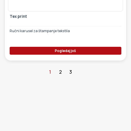
Tex print
Ručni karusel za štampanje tekstila
Pogledaj još
1
2
3