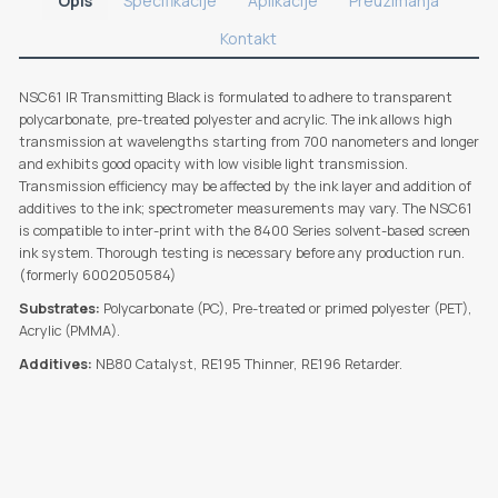
Opis
Specifikacije
Aplikacije
Preuzimanja
Kontakt
NSC61 IR Transmitting Black is formulated to adhere to transparent
polycarbonate, pre-treated polyester and acrylic. The ink allows high
transmission at wavelengths starting from 700 nanometers and longer
and exhibits good opacity with low visible light transmission.
Transmission efficiency may be affected by the ink layer and addition of
additives to the ink; spectrometer measurements may vary. The NSC61
is compatible to inter-print with the 8400 Series solvent-based screen
ink system. Thorough testing is necessary before any production run.
(formerly 6002050584)
Substrates:
Polycarbonate (PC), Pre-treated or primed polyester (PET),
Acrylic (PMMA).
Additives:
NB80 Catalyst, RE195 Thinner, RE196 Retarder.