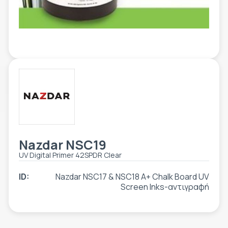
ETIKETE
ALATI - DODATNA OPREMA
TEHNIČKI CRTEŽI
POMOĆNA OPREMA
PO NARUDŽBINI
POLOVNA OPREMA
Nazdar NSC19
UV Digital Primer 42SPDR Clear
ID:
Nazdar NSC17 & NSC18 A+ Chalk Board UV
Screen Inks-αντιγραφή