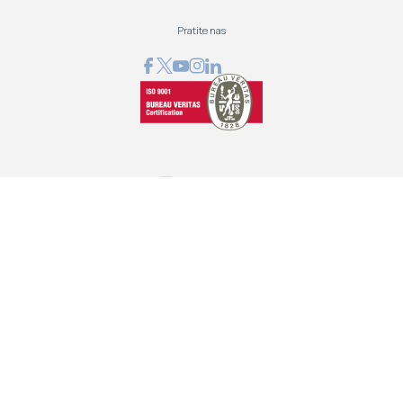
Pratite nas
GRAPHCOM DIGITAL PRINTING SOLUTION LTD
Othonos 41, Ag. Dimitrios 173 43, Athens, Greece
+30 210 98 23 800
info@graphcom.gr