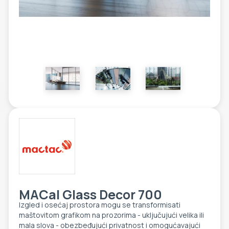
ETIKETE
ALATI - DODATNA OPREMA
TEHNIČKI CRTEŽI
POMOĆNA OPREMA
PO NARUDŽBINI
POLOVNA OPREMA
MACal Glass Decor 700
Izgled i osećaj prostora mogu se transformisati
maštovitom grafikom na prozorima - uključujući velika ili
mala slova - obezbeđujući privatnost i omogućavajući