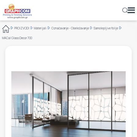
ελ
en
rs
PROIZVODI
Materijali
Označavanje - Obeležavanje
Samolepljive folije
MAŠINE
DIGITALNI ŠTAMPAČI
VELIKI FORMAT - ROLNA
INDUSTRIJSKI ŠTAMPAČI
DIGITALNA ŠTAMPA TABAKA
ŠTAMPANI MATERIJAL - PLASTIČNE KARTICE
ŠTAMPANI MATERIJAL - PLASTIČNE KARTICE
SISTEMI ZA HLADAN LEPAK
INDUSTRIJSKE
JEDINICE ZA EKSPZICIJU & SUŠENJE
VAZDUŠNI
NOSAČI-DRŽAČI ROLNI
SISTEM ZA NALIVANJE SMOLE
LAMINATORI
DIGITALNA ŠTAMPA
TEKSTILI
SAMOLEPLJIVE FOLIJE
SINTETIČKI PAPIRI & FILMOVI
EMULZIJE
ZA PRODUKCIJE VELIKOG FORMATA
O NAMA
KOMERCIJALNA ŠTAMPA
MACal Glass Decor 700
PROIZVODI
MALE I SREDNJE PRODUKCIJE
FLATBED / HYBRID
DIGITALNA ŠTAMPA & ZAVRŠNA OBRADA
VELIKI FORMAT - ROLNA
VELIKI FORMAT
ROLNA - TRIMERI
SISTEMI ZA TOPLI LEPAK
TEKSTIL
SISTEMI ZA PREMAZIVANJE
INFRARED
JEDINICE ZA NAMOTAVANJE ROLNI
KALANDRE
MATERIJALI
SAMOLEPLJIVE FOLIJE
OZNAČAVANJE - OBELEŽAVANJE
ALUMINIJUMSKI KOMPOZITNI PANELI (ACP)
SVILE ZA SITO ŠTAMPU
ZA LASERSKE ŠTAMPAČE
FINANSIJSKI PODACI
IZDAVAŠTVO
KOMPANIJA
TEKSTIL
DIGITALNI UV LAK - ZLATOTISAK
FLATBED LAMINATORI
RETICULAR CREASING MACHINES
SISTEMI ZA KONTROLU KVALITETA
REKLAMNE
SISTEMI ZA PRANJE - SUŠENJE
UV
OSTALO
PREMOTAVAČI ROLNE
FOLIJE ZA LAMINACIJU
SAĆASTI KARTONSKI PANELI
TUNING FILMOVI-AUTO GRAFIKA
RAMOVI ZA SITA
SOFTWARE
ZA PAKOVANJA
POSAO
ŠTAMPA FOTOGRAFIJA
TRŽIŠTA
LASERSKI ŠTAMPAČI
DIREKTNA ŠTAMPA NA TEKSTILU-DTG
ROLNA - KATERI ZA KONTURNO SEČENJE
SISTEMI ZA RASTEZANJE SITA
SISTEMI ZA TOPLOTNO ZAVARIVANJE
BANERI
OFSET & DIGITALNA ŠTAMPA
BOJE ZA SITO ŠTAMPU
ODGOVORNOST PREMA ŽIVOTNOJ SREDINI
OZNAČAVANJE ŠTAMPOM VELIKOG FORMATA I
NOVOSTI
DIGITALNOM ŠTAMPOM
LAMINATORI
FLATBED KATERI
SUŠAČI ZA SITO ŠTAMPU
SISTEMI ZA TERMO-OBLIKOVANJE PLASTIKE
SINTETIČKI PAPIRI & FILMOVI
SITO ŠTAMPA
RAKEL GUME
BLOG
DEKORACIJA I ARHITEKTURA
SISTEMI ZA SEČENJE-GRAVIRANJE
CNC RUTERI
RAZNI PERIFERNI UREĐAJI
HEMIKALIJE ZA SITO ŠTAMPU
KONTAKTIRAJTE NAS
PAKOVANJA-AMBALAŽA
LASERSKI KATERI
SISTEMI ZA NANOŠENJE LEPKA
CTS (COMPUTER-TO-SCREEN)
LEPKOVI OSETLJIVI NA PRITISAK
TEKSTIL
REZAČI ROLNE
MAŠINE ZA SITO ŠTAMPU
PHOTOSENSITIVE STENCIL FILMS
WEB-TO-PRINT
KATERI ZA STIROPOR
PERIFERNA OPREMA ZA SITO ŠTAMPU
AUXILIARY TOOLS AND MATERIALS