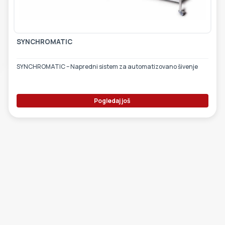
ETIKETE
ALATI - DODATNA OPREMA
TEHNIČKI CRTEŽI
POMOĆNA OPREMA
SYNCHROMATIC
PO NARUDŽBINI
SYNCHROMATIC – Napredni sistem za automatizovano šivenje
POLOVNA OPREMA
Pogledaj još