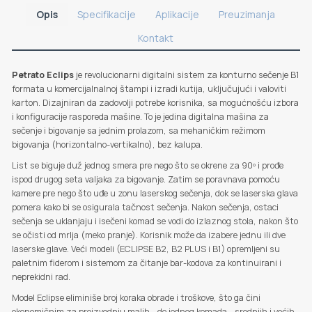
Opis
Specifikacije
Aplikacije
Preuzimanja
Kontakt
Petrato Eclips
je revolucionarni digitalni sistem za konturno sečenje B1
formata u komercijalnalnoj štampi i izradi kutija, uključujući i valoviti
karton. Dizajniran da zadovolji potrebe korisnika, sa mogućnošću izbora
i konfiguracije rasporeda mašine. To je jedina digitalna mašina za
sečenje i bigovanje sa jednim prolazom, sa mehaničkim režimom
bigovanja (horizontalno-vertikalno), bez kalupa.
List se biguje duž jednog smera pre nego što se okrene za 90º i prođe
ispod drugog seta valjaka za bigovanje. Zatim se poravnava pomoću
kamere pre nego što uđe u zonu laserskog sečenja, dok se laserska glava
pomera kako bi se osigurala tačnost sečenja. Nakon sečenja, ostaci
sečenja se uklanjaju i isečeni komad se vodi do izlaznog stola, nakon što
se očisti od mrlja (meko pranje). Korisnik može da izabere jednu ili dve
laserske glave. Veći modeli (ECLIPSE B2, B2 PLUS i B1) opremljeni su
paletnim fiderom i sistemom za čitanje bar-kodova za kontinuirani i
neprekidni rad.
Model Eclipse eliminiše broj koraka obrade i troškove, što ga čini
ekonomičnim za proizvodnju malih - do jednog komada - srednjih i većih