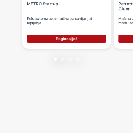
METRO Startup
Petratt
Gluer
Poluautomatska mašina za savijanje i
Mašina z
lepljenje
modularn
Pogledaj još