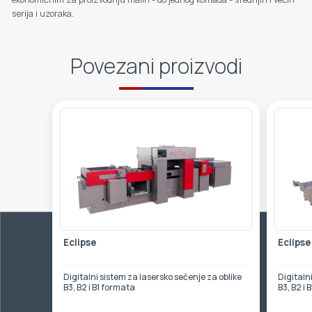
serija i uzoraka.
Povezani proizvodi
Eclipse
Eclipse
Digitalni sistem za lasersko sečenje za oblike
Digitaln
B3, B2 i B1 formata
B3, B2 i 