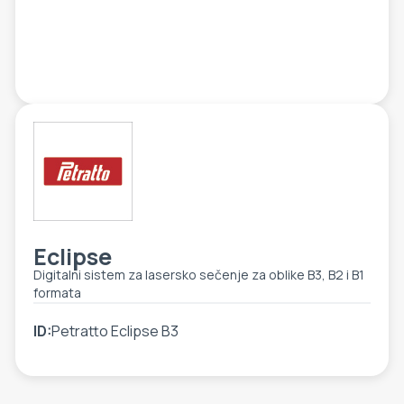
ETIKETE
ALATI - DODATNA OPREMA
TEHNIČKI CRTEŽI
POMOĆNA OPREMA
PO NARUDŽBINI
POLOVNA OPREMA
Eclipse
Digitalni sistem za lasersko sečenje za oblike B3, B2 i B1
formata
ID:
Petratto Eclipse B3